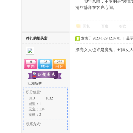
40年风雨，不变的是“质量
清甜荡漾在客户心间。
回复
百度
谷歌
挣扎的烟头寥
发表于 2023-1-29 12:07:01
|
显
漂亮女人也许是魔鬼，丑陋女
论
0
98
236
江湖新秀
积分信息:
UID
1632
威望：1
坛
元宝：134
贡献：2
联系方式: