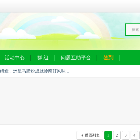
搜索
活动中心
群 组
问题互助平台
签到
心缔造，洲星马蹄粉成就岭南好风味 ...
返回列表
1
2
3
4