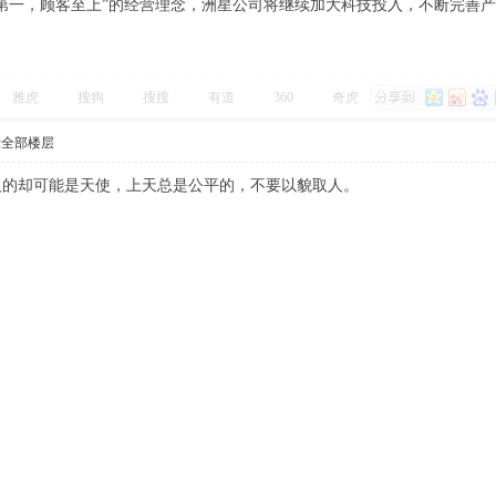
第一，顾客至上”的经营理念，洲星公司将继续加大科技投入，不断完善
雅虎
搜狗
搜搜
有道
360
奇虎
示全部楼层
人的却可能是天使，上天总是公平的，不要以貌取人。