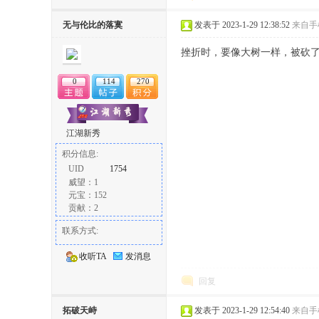
无与伦比的落寞
发表于 2023-1-29 12:38:52
来自手
挫折时，要像大树一样，被砍
0
114
270
江湖新秀
积分信息:
UID
1754
威望：1
元宝：152
贡献：2
联系方式:
收听TA
发消息
回复
拓破天峙
发表于 2023-1-29 12:54:40
来自手