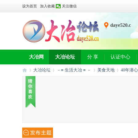
设为首页
加入收藏
关注微信
daye520.c
n
大冶网
大冶论坛
分 享
认证中心
大冶论坛
－≡ 生活大冶 ≡ －
美食天地
40年潜
猜
你
喜
大
»
›
›
›
欢