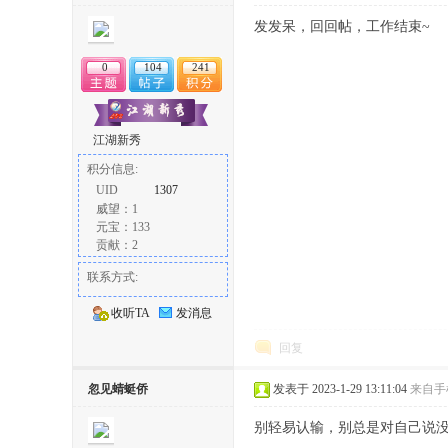
发发呆，回回帖，工作结束~
0
104
241
江湖新秀
积分信息:
UID
1307
威望：1
元宝：133
贡献：2
联系方式:
收听TA
发消息
回复
忽见蜻蜓侨
发表于 2023-1-29 13:11:04
来自手
别轻易认输，别总是对自己说