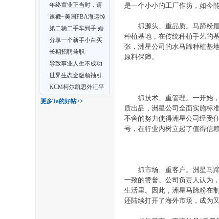
年终置业正当时，请
是一个小小的工厂作坊，如今能
丨
收好这份买房攻略！
速戳~美国FBA海运惊
抓源头、重品质。马蹄粉最主
喜特价来袭，还有卡航
第二辆二手车到手 婚
种植基地，在传统种植手艺的
尊
后的第二辆车，哈哈
分享一个新手小白买
张，洲星公司的水马蹄种植基
二手车的经历 希望对
长期招聘兼职
原料保障。
大
导致事业人生不成功
的最大误区，你有没
世界生态金融领袖引
有？
领全球迈入人类共富五
KCM柯尔凯思外汇平
抓技术、重管理。一开始，洲
新
台的安全性和稳定性怎
更多Ta的好帖>>
大
质出品，洲星公司全面实施标准
么
不舍的努力使得洲星公司经受住
号，在行业内树立起了值得信
抓市场、重客户。洲星马蹄粉
一致的赞誉。公司负责人认为
生活里。因此，洲星马蹄粉在
还陆续打开了海外市场，成为又
冶