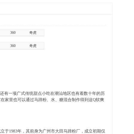
360
奇虎
360
奇虎
还有一项广式传统甜点小吃在潮汕地区也有着数十年的历
在家里也可以通过马蹄粉、水、糖混合制作得到这Q软爽
于1983年，其前身为广州市大田马蹄粉厂，成立初期仅