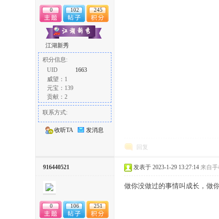
0
102
245
江湖新秀
积分信息:
UID
1663
威望：1
元宝：139
贡献：2
联系方式:
收听TA
发消息
回复
916440521
发表于 2023-1-29 13:27:14
来自手
做你没做过的事情叫成长，做
0
106
251