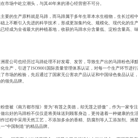
在市场中屹立潮头，与其40年来的潜心经营密不可分。
要的生产原料就是马蹄，而马蹄属于多年生草本水生植物，生长过程中
基础上不断引入先进的科学技术，形成更加集约化、规模化、现代化的生
地已经成为全省最大的种植基地，收获的马蹄水分含量低、淀粉含量高、
星公司也经历过马蹄处理不好发霉、发苦，导致生产出的马蹄粉色泽黯
化生产，引进了ISO9001国际质量管理体系认证，对每一个生产环节进
了市场的检验，先后通过了国家无公害农产品认证和中国绿色食品认证，
赖的领先品牌。
曾被《南方都市报》誉为“有莲之美德，却无莲之骄傲”，作为一家专注
，做出好的马蹄粉不仅仅是将美味送到顾客身边，更传递着一种健康的生
制作过程中采用天然工艺，不添加多余的香精、防腐剂等人工添加剂。洲
一“中国制造”的精品品牌。