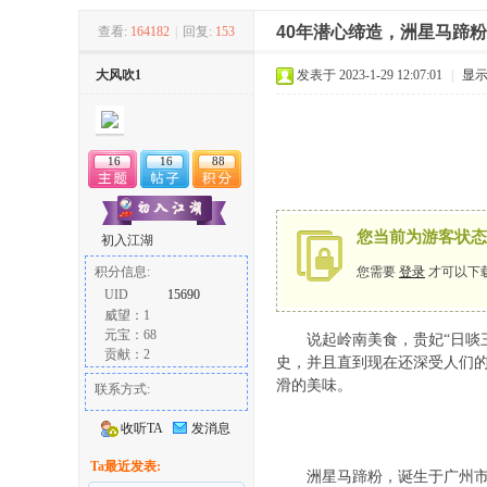
40年潜心缔造，洲星马蹄
查看:
164182
|
回复:
153
冶
大风吹1
发表于 2023-1-29 12:07:01
|
显
16
16
88
您当前为游客状态
初入江湖
您需要
登录
才可以下
积分信息:
网
UID
15690
威望：1
元宝：68
说起岭南美食，贵妃“日啖三
贡献：2
史，并且直到现在还深受人们
滑的美味。
联系方式:
收听TA
发消息
Ta最近发表:
洲星马蹄粉，诞生于广州市洲