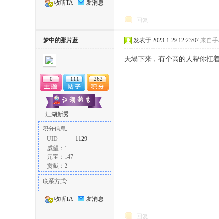
收听TA
发消息
回复
梦中的那片蓝
发表于 2023-1-29 12:23:07
来自手
天塌下来，有个高的人帮你扛
0
111
262
江湖新秀
积分信息:
UID
1129
威望：1
元宝：147
贡献：2
联系方式:
收听TA
发消息
回复