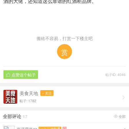
酒的大佬，还知道这么靠谱的红酒柜品牌。
搬砖不容易，打赏一下楼主吧
赏
点赞这个帖子
帖子ID: 4046

美食天地
+ 关注

帖子: 1782
全部评论
17
全部

Lv.2 江湖新秀
