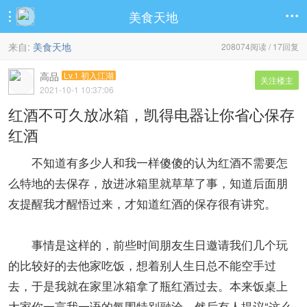
美食天地


来自:
美食天地
208074阅读 / 17回复
高品
Lv.1 初入江湖
关注楼主
2021-10-1 10:37:06
红酒不可久放冰箱，凯得电器让你省心保存
红酒
不知道有多少人和我一样傻傻的认为红酒不需要怎
么特地的去保存，放进冰箱里就草草了事，知道后面朋
友提醒我才醒悟过来，才知道红酒的保存很有讲究。
事情是这样的，前些时间朋友生日邀请我们几个玩
的比较好的去他家吃饭，想着别人生日总不能空手过
去，于是我就在家里冰箱拿了瓶红酒过去。本来饭桌上
大家你一言我一语的氛围特别融洽，然后有人提议“这么