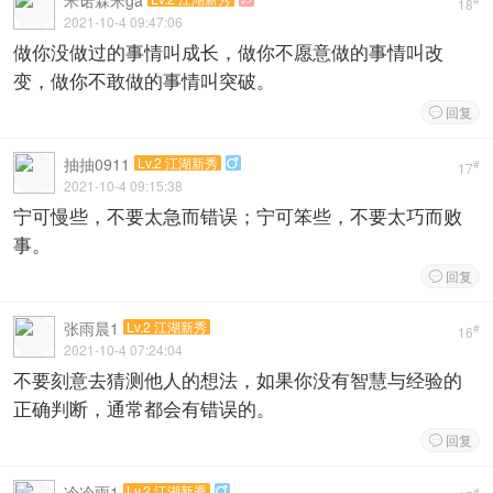
米诺霖米ga
#
18
2021-10-4 09:47:06
做你没做过的事情叫成长，做你不愿意做的事情叫改
变，做你不敢做的事情叫突破。
回复

抽抽0911
Lv.2 江湖新秀

#
17
2021-10-4 09:15:38
宁可慢些，不要太急而错误；宁可笨些，不要太巧而败
事。
回复

张雨晨1
Lv.2 江湖新秀
#
16
2021-10-4 07:24:04
不要刻意去猜测他人的想法，如果你没有智慧与经验的
正确判断，通常都会有错误的。
回复

冷冷雨1
Lv.2 江湖新秀

#