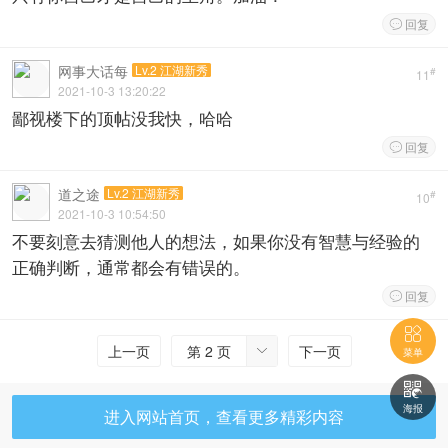
回复

网事大话每
Lv.2 江湖新秀
#
11
2021-10-3 13:20:22
鄙视楼下的顶帖没我快，哈哈
回复

道之途
Lv.2 江湖新秀
#
10
2021-10-3 10:54:50
不要刻意去猜测他人的想法，如果你没有智慧与经验的
正确判断，通常都会有错误的。
回复


上一页
第 2 页
下一页

菜单

海报
进入网站首页，查看更多精彩内容