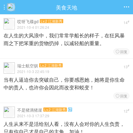
美食天地


哎呀飞碟gd
Lv.2 江湖新秀
#
14
2021-10-4 01:26:24
在人生的大风浪中，我们常常学船长的样子，在狂风暴
雨之下把笨重的货物扔掉，以减轻船的重量。
回复

瑞士航空驯
Lv.2 江湖新秀
#
13
2021-10-3 22:45:19
当有人逼迫你去突破自己，你要感恩她，她将是你生命
中的贵人，也许你会因此而改变和蜕变！
回复

不是猪滴猪崖
Lv.2 江湖新秀

#
12
2021-10-3 17:37:29
人生从来不是活给别人看，没有人会对你的人生负责，
只有你自己才是自己的主角。加油！