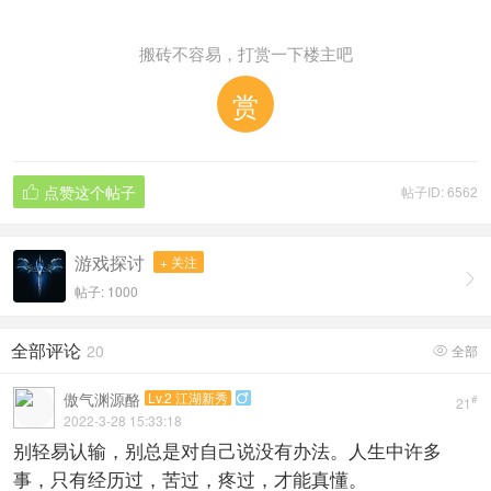
搬砖不容易，打赏一下楼主吧
赏
点赞这个帖子
帖子ID: 6562

游戏探讨
+ 关注

帖子: 1000
全部评论
20
全部

傲气渊源酪
Lv.2 江湖新秀

#
21
2022-3-28 15:33:18
别轻易认输，别总是对自己说没有办法。人生中许多
事，只有经历过，苦过，疼过，才能真懂。