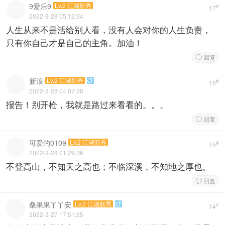
9爱乐9
Lv.2 江湖新秀
#
17
2022-3-28 05:12:34
人生从来不是活给别人看，没有人会对你的人生负责，
只有你自己才是自己的主角。加油！
回复

新浪
Lv.2 江湖新秀

#
16
2022-3-28 04:07:38
报告！别开枪，我就是路过来看看的。。。
回复

可爱的0109
Lv.2 江湖新秀
#
15
2022-3-28 01:29:36
不登高山，不知天之高也；不临深溪，不知地之厚也。
回复

桑果果丫丫安
Lv.2 江湖新秀

#
14
2022-3-27 17:51:25