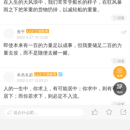
在人生的大风浪中，我们常常学船长的样子，在狂风暴
雨之下把笨重的货物扔掉，以减轻船的重量。
回复

善平
Lv.2 江湖新秀
#
13
2022-3-27 15:12:20
即使本来有一百的力量足以成事，但我要储足二百的力
量去攻，而不是随便去赌一赌。
回复


本杰名蔚
Lv.2 江湖新秀

#
12
菜单
2022-3-27 13:53:31

人的一生中，你求上，有可能居中；你求中，则有可能
海报
居下；而你若求下，则必定不入流。
回复




说点什么吧...

浪人海德嫡
Lv.2 江湖新秀

#
11
2022-3-27 01:17:14