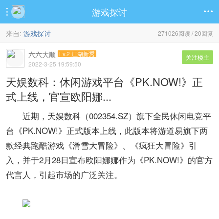
游戏探讨


来自:
游戏探讨
271026阅读 / 20回复
六六大顺
Lv.2 江湖新秀
关注楼主
2022-3-25 19:59:50
天娱数科：休闲游戏平台《PK.NOW!》正
式上线，官宣欧阳娜...
近期，天娱数科（002354.SZ）旗下全民休闲电竞平
台《PK.NOW!》正式版本上线，此版本将游道易旗下两
款经典跑酷游戏《滑雪大冒险》、《疯狂大冒险》引
入，并于2月28日宣布欧阳娜娜作为《PK.NOW!》的官方
代言人，引起市场的广泛关注。