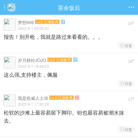
茶余饭后


梦想606
Lv.2 江湖新秀

#
29
2022-9-1 23:06:33
报告！别开枪，我就是路过来看看的。。。
回复

岁月静好JOJO
Lv.2 江湖新秀

#
28
2022-9-1 18:48:23
这么强,支持楼主，佩服
回复

我是权威人士漳
Lv.2 江湖新秀

#
27
2022-9-1 17:30:28
松软的沙滩上最容易留下脚印。钽也最容易被潮水抹
去。
回复
