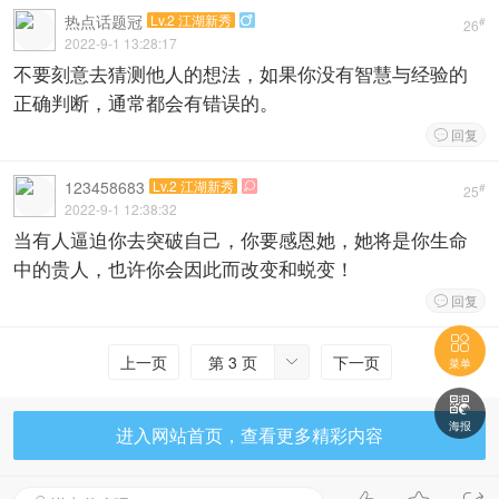
热点话题冠
Lv.2 江湖新秀

#
26
2022-9-1 13:28:17
不要刻意去猜测他人的想法，如果你没有智慧与经验的
正确判断，通常都会有错误的。
回复

123458683
Lv.2 江湖新秀

#
25
2022-9-1 12:38:32
当有人逼迫你去突破自己，你要感恩她，她将是你生命
中的贵人，也许你会因此而改变和蜕变！
回复


上一页
第 3 页
下一页

菜单

海报
进入网站首页，查看更多精彩内容