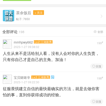
茶余饭后
+ 关注

帖子: 7650
全部评论
198
全部

mmhpwy662
Lv.2 江湖新秀
#
199
2023-1-27 09:38:02
人生从来不是活给别人看，没有人会对你的人生负责，
只有你自己才是自己的主角。加油！
回复

宝贝哝哝辛
Lv.2 江湖新秀

#
198
2023-1-27 09:22:30
征服畏惧建立自信的最快最确实的方法，就是去做你害
怕的事，直到你获得成功的经验。
回复
