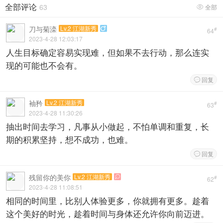
全部评论
63
全部

刀与菊滦
Lv.2 江湖新秀

#
64
2023-4-28 12:03:17
人生目标确定容易实现难，但如果不去行动，那么连实
现的可能也不会有。
回复

袖矜
Lv.2 江湖新秀
#
63
2023-4-28 11:30:26
抽出时间去学习，凡事从小做起，不怕单调和重复，长
期的积累坚持，想不成功，也难。
回复

残留你的美你
Lv.2 江湖新秀

#
62
2023-4-28 11:08:51
相同的时间里，比别人体验更多，你就拥有更多。趁着
这个美好的时光，趁着时间与身体还允许你向前迈进。