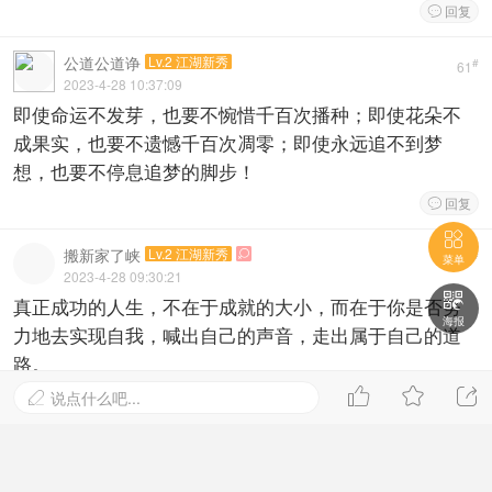
回复

公道公道诤
Lv.2 江湖新秀
#
61
2023-4-28 10:37:09
即使命运不发芽，也要不惋惜千百次播种；即使花朵不
成果实，也要不遗憾千百次凋零；即使永远追不到梦
想，也要不停息追梦的脚步！
回复


搬新家了峡
Lv.2 江湖新秀

#
60
菜单
2023-4-28 09:30:21

真正成功的人生，不在于成就的大小，而在于你是否努
海报
力地去实现自我，喊出自己的声音，走出属于自己的道
路。



回复
说点什么吧...


虾仔123
Lv.2 江湖新秀
#
59
2023-4-28 09:12:26