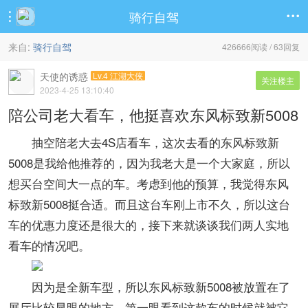
骑行自驾


来自:
骑行自驾
426666阅读 / 63回复
天使的诱惑
Lv.4 江湖大侠
关注楼主
2023-4-25 13:10:40
陪公司老大看车，他挺喜欢东风标致新5008
抽空陪老大去4S店看车，这次去看的东风标致新
5008是我给他推荐的，因为我老大是一个大家庭，所以
想买台空间大一点的车。考虑到他的预算，我觉得东风
标致新5008挺合适。而且这台车刚上市不久，所以这台
车的优惠力度还是很大的，接下来就谈谈我们两人实地
看车的情况吧。
因为是全新车型，所以东风标致新5008被放置在了
展厅比较显眼的地方。第一眼看到这款车的时候就被它