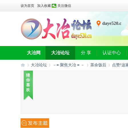
设为首页
加入收藏
关注微信
daye520.c
n
大冶网
大冶论坛
分 享
认证中心
大冶论坛
－≡ 聚焦大冶 ≡ －
茶余饭后
点赞!这
猜
你
喜
大
»
›
›
›
欢