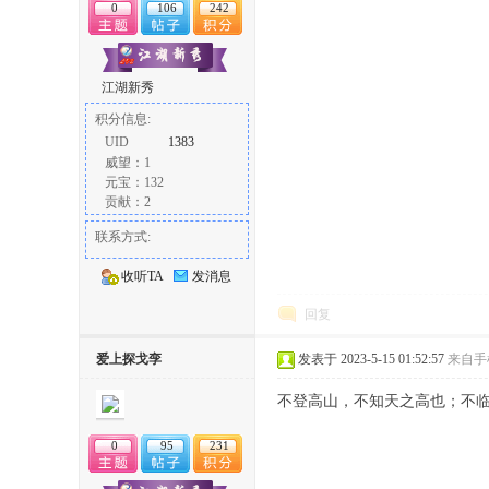
0
106
242
江湖新秀
积分信息:
UID
1383
威望：1
元宝：132
贡献：2
联系方式:
收听TA
发消息
回复
爱上探戈孪
发表于 2023-5-15 01:52:57
来自手
不登高山，不知天之高也；不
0
95
231