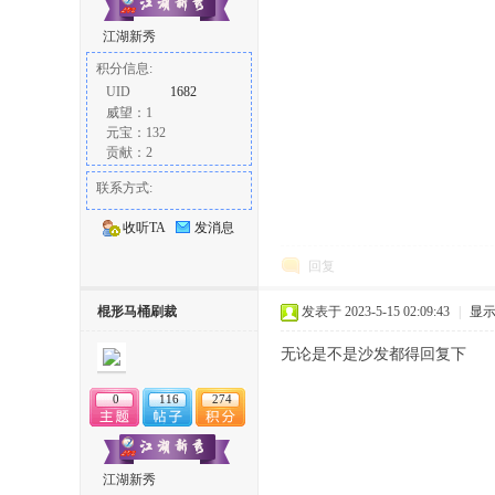
江湖新秀
积分信息:
UID
1682
威望：1
元宝：132
贡献：2
联系方式:
收听TA
发消息
回复
棍形马桶刷裁
发表于 2023-5-15 02:09:43
|
显
无论是不是沙发都得回复下
0
116
274
江湖新秀