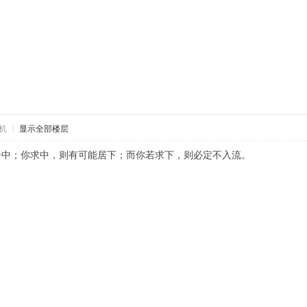
机
|
显示全部楼层
居中；你求中，则有可能居下；而你若求下，则必定不入流。