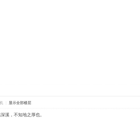
机
|
显示全部楼层
临深溪，不知地之厚也。