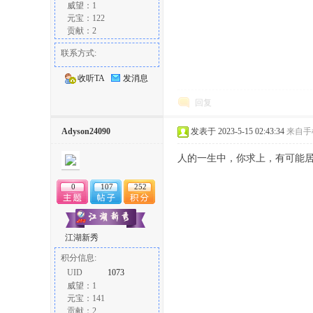
威望：1
元宝：122
贡献：2
联系方式:
收听TA
发消息
回复
Adyson24090
发表于 2023-5-15 02:43:34
来自手
人的一生中，你求上，有可能
0
107
252
江湖新秀
积分信息:
UID
1073
威望：1
元宝：141
贡献：2