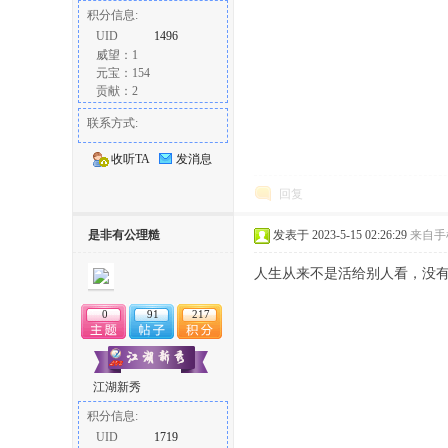
积分信息:
UID
1496
威望：1
元宝：154
贡献：2
联系方式:
收听TA
发消息
回复
是非有公理糙
发表于 2023-5-15 02:26:29
来自手
人生从来不是活给别人看，没
0
91
217
江湖新秀
积分信息:
UID
1719