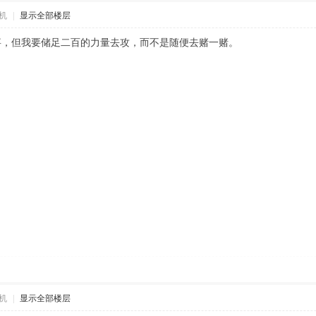
机
|
显示全部楼层
事，但我要储足二百的力量去攻，而不是随便去赌一赌。
机
|
显示全部楼层