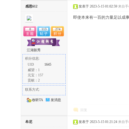
丨
感恩612
发表于 2023-5-15 01:02:59
来自手
即使本来有一百的力量足以成
0
113
274
江湖新秀
积分信息:
大
UID
1645
威望：1
元宝：157
贡献：2
联系方式:
收听TA
发消息
回复
冶
牟尼
发表于 2023-5-15 01:21:24
来自手