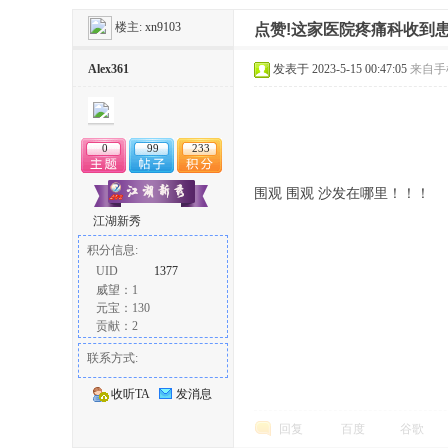
楼主:
xn9103
点赞!这家医院疼痛科收到
冶
Alex361
发表于 2023-5-15 00:47:05
来自手
0
99
233
围观 围观 沙发在哪里！！！
江湖新秀
积分信息:
网
UID
1377
威望：1
元宝：130
贡献：2
联系方式:
收听TA
发消息
回复
百度
谷歌