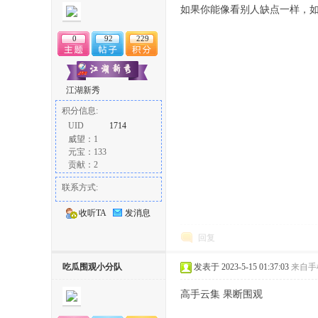
如果你能像看别人缺点一样，
0
92
229
江湖新秀
积分信息:
论
UID
1714
威望：1
元宝：133
贡献：2
联系方式:
收听TA
发消息
回复
坛
吃瓜围观小分队
发表于 2023-5-15 01:37:03
来自手
高手云集 果断围观