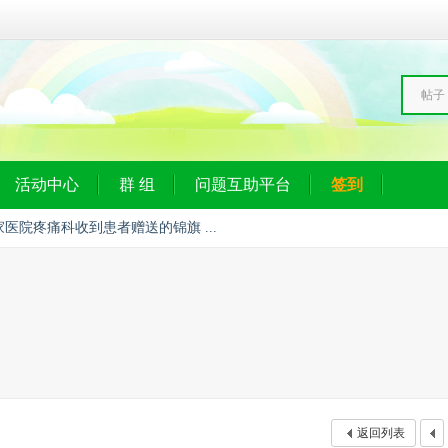
帖子
活动中心
群 组
问题互助平台
签到
家医院疼痛科收到患者赠送的锦旗 ...
返回列表