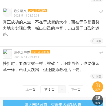
啾久啾久
Lv.2 江湖新秀
#
73
2023-5-14 23:59:03
真正成功的人生，不在于成就的大小，而在于你是否努
力地去实现自我，喊出自己的声音，走出属于自己的道
路。
回复

凉亭之中净
Lv.2 江湖新秀
#
72
2023-5-14 23:41:54
挫折时，要像大树一样，被砍了，还能再长；也要像杂
草一样，虽让人践踏，但还能勇敢地活下去。
回复


上一页
第 8 页
下一页

菜单

海报
进入网站首页，查看更多精彩内容