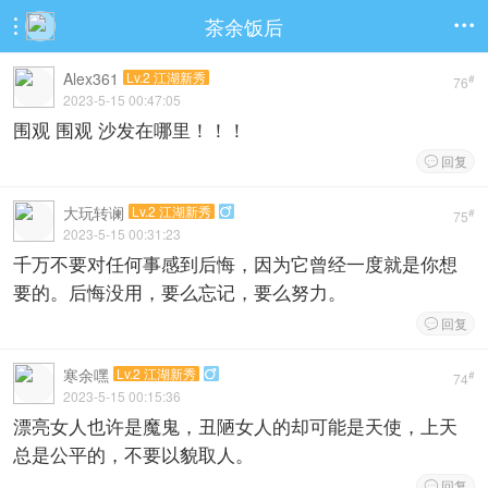
茶余饭后


Alex361
Lv.2 江湖新秀
#
76
2023-5-15 00:47:05
围观 围观 沙发在哪里！！！
回复

大玩转谰
Lv.2 江湖新秀

#
75
2023-5-15 00:31:23
千万不要对任何事感到后悔，因为它曾经一度就是你想
要的。后悔没用，要么忘记，要么努力。
回复

寒余嘿
Lv.2 江湖新秀

#
74
2023-5-15 00:15:36
漂亮女人也许是魔鬼，丑陋女人的却可能是天使，上天
总是公平的，不要以貌取人。
回复
