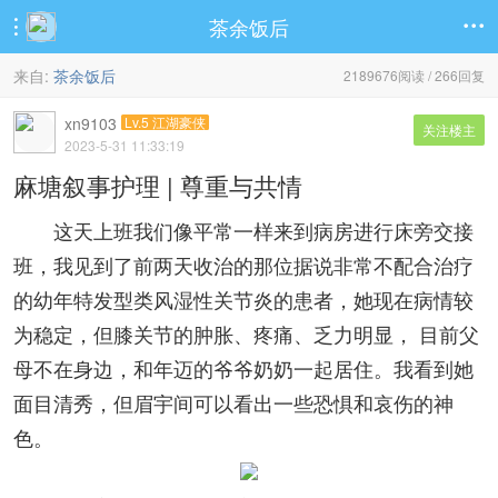
茶余饭后


来自:
茶余饭后
2189676阅读 / 266回复
xn9103
Lv.5 江湖豪侠
关注楼主
2023-5-31 11:33:19
麻塘叙事护理 | 尊重与共情
这天上班我们像平常一样来到病房进行床旁交接
班，我见到了前两天收治的那位据说非常不配合治疗
的幼年特发型类风湿性关节炎的患者，她现在病情较
为稳定，但膝关节的肿胀、疼痛、乏力明显， 目前父
母不在身边，和年迈的爷爷奶奶一起居住。我看到她
面目清秀，但眉宇间可以看出一些恐惧和哀伤的神
色。