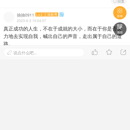
回复


抽抽0911
Lv.2 江湖新秀

#
263
菜单
2023-6-3 10:04:07

真正成功的人生，不在于成就的大小，而在于你是否努
海报
力地去实现自我，喊出自己的声音，走出属于自己的道
路。



回复
说点什么吧...


桃之夭夭714
Lv.2 江湖新秀

#
262
2023-6-3 09:47:54
不要刻意去猜测他人的想法，如果你没有智慧与经验的
正确判断，通常都会有错误的。
回复

无语乜无言无h
Lv.2 江湖新秀

#
261
2023-6-3 09:30:36
高手云集 果断围观