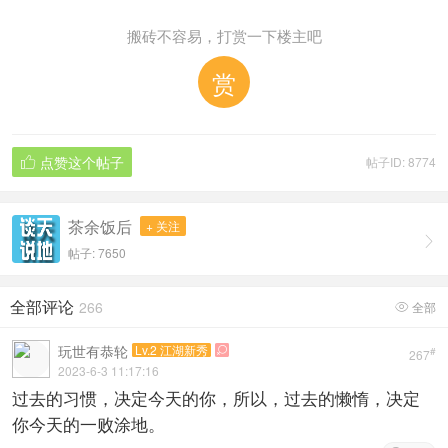
搬砖不容易，打赏一下楼主吧
赏
点赞这个帖子
帖子ID: 8774

茶余饭后
+ 关注

帖子: 7650
全部评论
266
全部

玩世有恭轮
Lv.2 江湖新秀

#
267
2023-6-3 11:17:16
过去的习惯，决定今天的你，所以，过去的懒惰，决定
你今天的一败涂地。