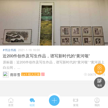
#书法书画
2021-1-16 16:00
近200件创作及写生作品，谱写新时代的“黄河颂”
原标题：近200件创作及写生作品，谱写新时代的“黄河颂” “黄河远上
白云间， ...

菜单
雨菲雪
Lv.1 初入江湖
30679
15




海报





首页
社区
发现
我的