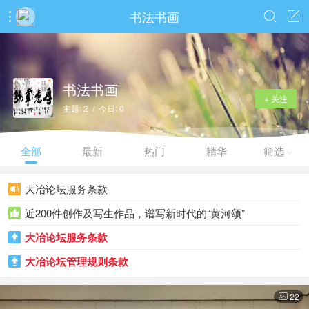
书法书画



书法书画
+ 关注
主题: 2 / 今日: 0
全部
最新
热门
精华
筛选

大冶论坛服务条款

近200件创作及写生作品，谱写新时代的“黄河颂”

大冶论坛服务条款

大冶论坛管理规则条款

22
