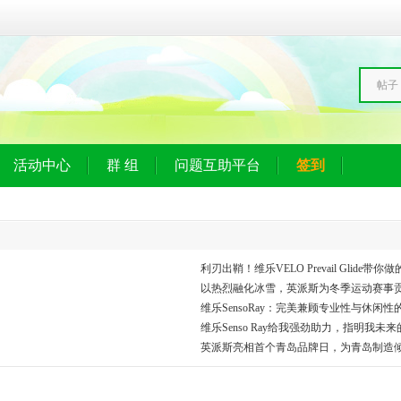
帖子
活动中心
群 组
问题互助平台
签到
利刃出鞘！维乐VELO Prevail Glide
以热烈融化冰雪，英派斯为冬季运动赛事
维乐SensoRay：完美兼顾专业性与休闲
维乐Senso Ray给我强劲助力，指明我未
英派斯亮相首个青岛品牌日，为青岛制造