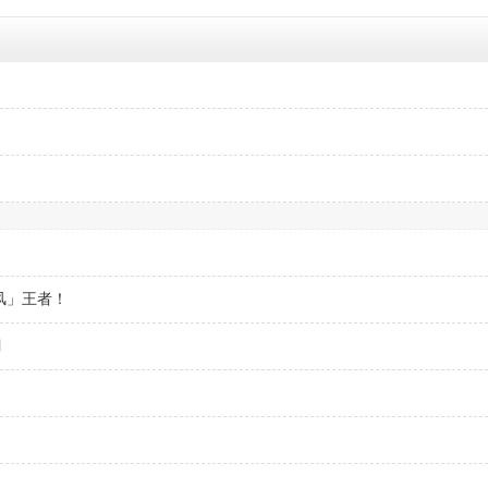
破风」王者！
潮