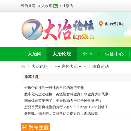
设为首页
加入收藏
关注微信
daye520.c
n
大冶网
大冶论坛
分 享
认证中心
大冶论坛
－≡ 户外大冶 ≡ －
体育运动
推荐主题
维乐带你找到一只适合自己的骑行坐垫
大
»
›
›
数字化与运动碰撞，英派斯智慧健身引领健身房新风潮
国家体育节要来了，英派斯助力推动全民健身进程
想要享受舒爽轻盈的骑行？有VELO Angel Glide 就够了！
健体魄、强国防，英派斯助力提升战士训练质效