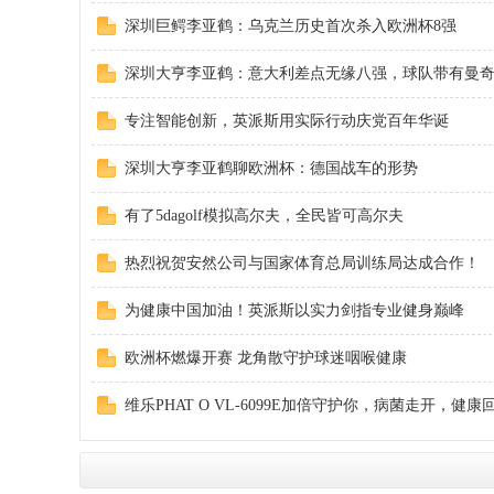
深圳巨鳄李亚鹤：乌克兰历史首次杀入欧洲杯8强
深圳大亨李亚鹤：意大利差点无缘八强，球队带有曼奇尼
专注智能创新，英派斯用实际行动庆党百年华诞
深圳大亨李亚鹤聊欧洲杯：德国战车的形势
论
有了5dagolf模拟高尔夫，全民皆可高尔夫
热烈祝贺安然公司与国家体育总局训练局达成合作！
为健康中国加油！英派斯以实力剑指专业健身巅峰
欧洲杯燃爆开赛 龙角散守护球迷咽喉健康
维乐PHAT O VL-6099E加倍守护你，病菌走开，健康
坛