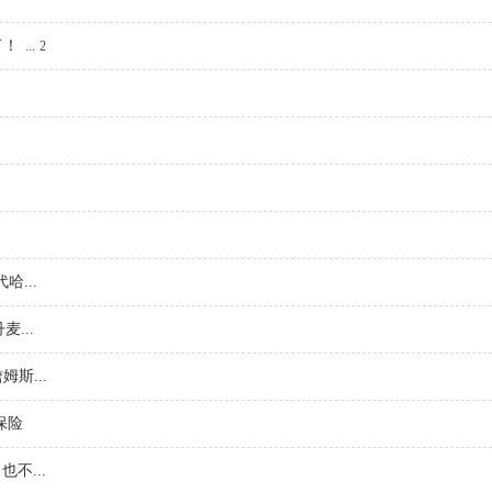
了！
...
2
！
...
...
斯...
保险
不...