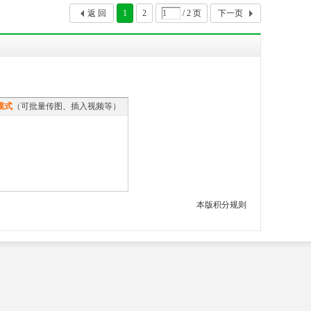
返 回
1
2
/ 2 页
下一页
模式
（可批量传图、插入视频等）
本版积分规则