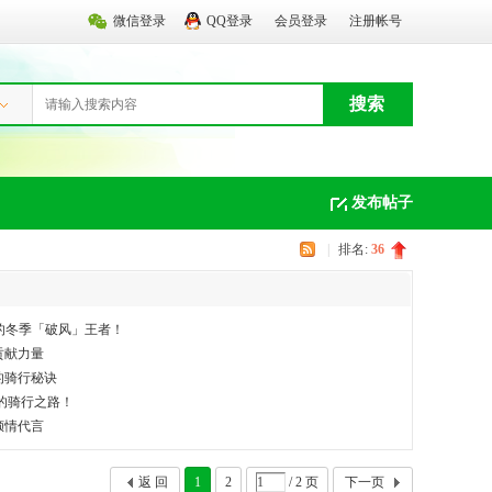
微信登录
QQ登录
会员登录
注册帐号
搜索
发布帖子
|
排名:
36
带你做的冬季「破风」王者！
贡献力量
性的骑行秘诀
来的骑行之路！
倾情代言
返 回
1
2
/ 2 页
下一页