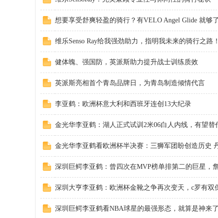
丨
想要享受舒爽轻盈的骑行？有VELO Angel Glide 就够
维乐Senso Ray给我强劲助力，指明我未来的骑行之路
健体魄、强国防，英派斯助力提升战士训练质效
英派斯亮相首个青岛品牌日，为青岛制造倾情代言
李亚鹤：欧洲杯意大利和西班牙连创13大纪录
大
金光华李亚鹤：湖人正式试训2米06白人内线，有望替代哈
金光华李亚鹤看欧洲杯半决赛：三狮军团盼创造历史 丹麦
深圳巨鳄李亚鹤：曾四次在MVP榜单排第二的巨星，詹姆
深圳大亨李亚鹤：欧洲杯金靴之争再次变天，c罗有双
冶
深圳巨鳄李亚鹤看NBA球星的最强形态，就算是神来了也