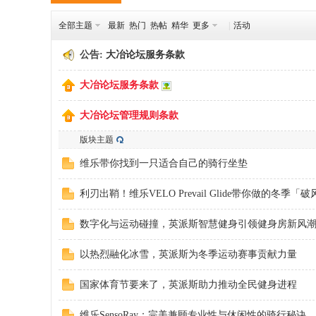
全部主题
最新
热门
热帖
精华
更多
|
活动
冶
公告:
大冶论坛服务条款
大冶论坛服务条款
大冶论坛管理规则条款
版块主题
维乐带你找到一只适合自己的骑行坐垫
网
利刃出鞘！维乐VELO Prevail Glide带你做的冬季「
数字化与运动碰撞，英派斯智慧健身引领健身房新风
以热烈融化冰雪，英派斯为冬季运动赛事贡献力量
国家体育节要来了，英派斯助力推动全民健身进程
维乐SensoRay：完美兼顾专业性与休闲性的骑行秘诀