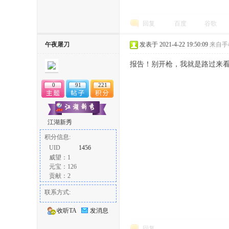
回复
百度
谷歌
午夜屠刀
发表于 2021-4-22 19:50:09
来自手
报告！别开枪，我就是路过来
0
91
221
论
江湖新秀
积分信息:
UID
1456
威望：1
元宝：126
贡献：2
坛
联系方式:
收听TA
发消息
回复