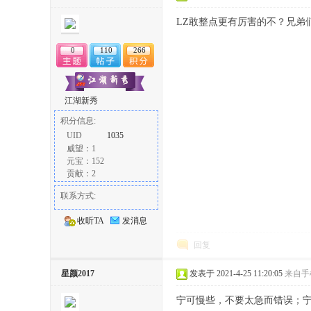
LZ敢整点更有厉害的不？兄弟
0
110
266
江湖新秀
积分信息:
UID
1035
威望：1
元宝：152
贡献：2
联系方式:
收听TA
发消息
回复
星颜2017
发表于 2021-4-25 11:20:05
来自手
宁可慢些，不要太急而错误；