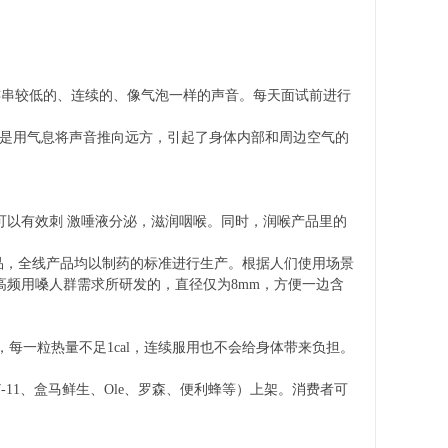
。
连串较低的、连续的、像气泡一样的声音。每天面试前进行
。
像是用气息将声音推向远方，引起了身体内部和周边空气的
可以有效刺 激唾液分泌，滋润咽喉。同时，润喉产品里的
，全线产品均以制药的标准进行生产。根据人们使用场景
高频用嗓人群需求所研发的，直径仅为8mm，方便一边含
一粒热量不足1cal，连续服用也不会给身体带来负担。
11、盒马鲜生、Ole、罗森、便利蜂等）上架。消费者可