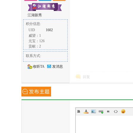
江湖新秀
积分信息:
UID
1602
威望：1
元宝：126
贡献：2
联系方式:
收听TA
发消息
回复