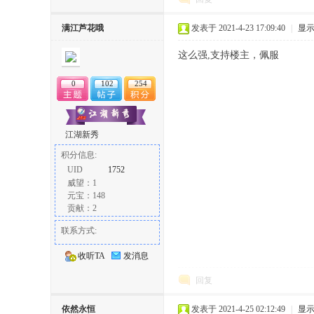
满江芦花哦
发表于 2021-4-23 17:09:40
|
显
这么强,支持楼主，佩服
0
102
254
江湖新秀
积分信息:
UID
1752
威望：1
元宝：148
贡献：2
联系方式:
收听TA
发消息
回复
依然永恒
发表于 2021-4-25 02:12:49
|
显