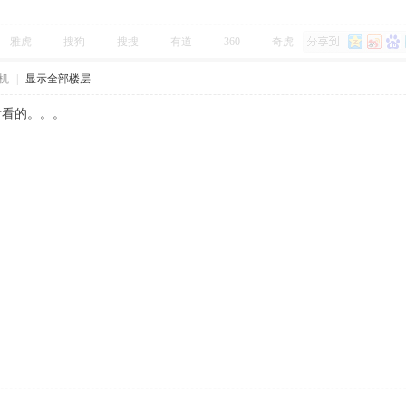
雅虎
搜狗
搜搜
有道
360
奇虎
机
|
显示全部楼层
看看的。。。