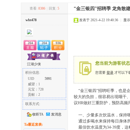
“金三银四”招聘季 龙角散
查看:
8386
|
回复:
5
冶
wbt478
发表于 2021-4-22 19:40:36
|
显
204
204
936
您当前为游客状态
江湖少侠
您需要
登录
才可以下
积分信息:
网
UID
5991
威望：1
元宝：728
“金三银四”招聘旺季，也是企
贡献：2
较大的负担，很容易出现咽干
议HR做好三重防护，预防高频
联系方式:
收听TA
发消息
一、少量多次饮温水，保持咽
通过多喝水来保持每日身体所需
Ta最近发表:
最佳饮水温度为34-39度，