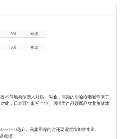
360
奇虎
360
奇虎
都要不停地与候选人对话、沟通，高频的用嗓给咽喉带来了
。对此，日本百年制药企业、咽喉类产品领军品牌龙角散建
~1700毫升。高频用嗓的时还要适度增加饮水量。
异常收缩。