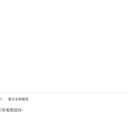
机
|
显示全部楼层
们等着围观捏~