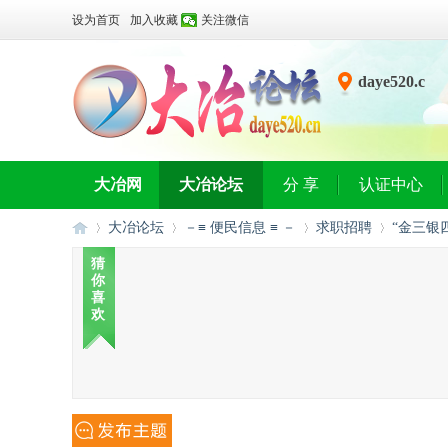
设为首页
加入收藏
关注微信
daye520.c
n
大冶网
大冶论坛
分 享
认证中心
大冶论坛
－≡ 便民信息 ≡ －
求职招聘
“金三银
猜
你
喜
大
»
›
›
›
欢