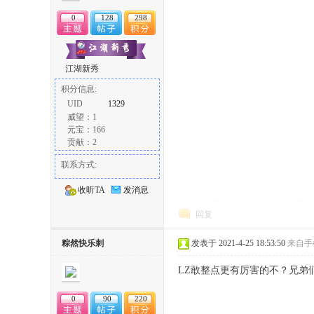
0
128
298
江湖新秀
积分信息:
UID
1329
威望：1
元宝：166
贡献：2
联系方式:
收听TA
发消息
回复
粽然快乐刺
发表于 2021-4-25 18:53:50
来自手
LZ敢整点更有厉害的不？兄弟
0
90
220