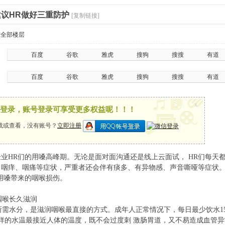
建议HR做好三重防护
[复制链接]
示全部楼层
百度
谷歌
雅虎
搜狗
搜搜
有道
百度
谷歌
雅虎
搜狗
搜搜
有道
x
登录，账号登录可享受更多权益呢！！！
载或查看，没有账号？
立即注册
业HR们的用嗓高峰期。无论是面对面沟通还是线上云面试， HR们每天
、咽痒、咽痛等症状，严重者还会伴有痰多、有异物感、声音嘶哑等症状
用嗓带来的咽喉损伤。
喉长久滋润
水分，是滋润咽喉最直接的方式。成年人正常情况下，每日最少饮水1500
这样的水温最接近人体的温度，既不会过度刺 激肠胃道，又不易造成血管