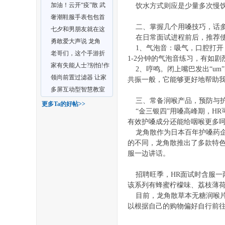
加油！云开“疫”散 武
饮水方式则应是少量多次慢饮，每
丨
隆重逢有时
奢潮鞋服手表包包首
二、掌握几个用嗓技巧，话
饰一手货源 高端品质
七夕和男朋友就在这
在日常面试进程前后，推荐使
亲
儿过啦
勇敢爱大声说 龙角
1、气泡音：吸气，口腔打开，
散“告白咖啡馆”成京城
老哥们，这个手游折
1-2分钟的气泡音练习，有如
扣APP有人下过吗，怎
家有失能人士?别怕!作
2、哼鸣。闭上嘴巴发出“um
么
为科技为您解忧!
领尚前置过滤器 让家
共振一般，它能够更好地帮助
庭用水安全无忧
多屏互动型智慧教室
三、常备润喉产品，预防与护
桌椅该如何选购？
更多Ta的好帖>>
大
“金三银四”用嗓高峰期，HR
有效护嗓成分还能给咽喉更多
龙角散作为日本百年护嗓药企
的不同，龙角散推出了多款特色
服一边讲话。
招聘旺季，HR面试时含服一两
该系列有蜂蜜柠檬味、荔枝薄
目前，龙角散草本无糖润喉片系
以根据自己的购物偏好自行前
冶