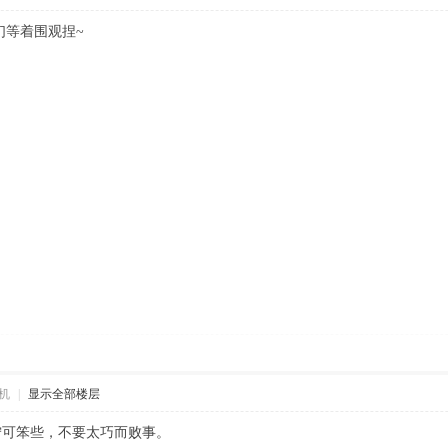
们等着围观捏~
机
|
显示全部楼层
宁可笨些，不要太巧而败事。