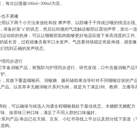
次以慢服100ml~300ml为宜。
多也不累嗓
用以下两个小方法来放松和按 摩声带。以防嗓子干痒或沙哑的情况出现
准备好发“a”的状态，然后以轻微的气流触达喉部以震动声带，发出一
剧烈运动前的热身，可以让咽喉部肌肉能够更好地适应接下来高强度的工作
”的延长音，过程就像含着半口水发声。气息要持续稳定有延伸感，感觉
我们找到正确的发声状态。
理同步进行
可常备润喉产品，将预防与护理同步进行。研究发现，口中含服润喉产品
呵护。
，其旗下覆盖咽喉药、润喉糖、服药辅助果冻等针对不同咽喉症状的产品
产品。以其草本无糖润喉片系列为例，就是为了满足HR、教师、主播等
粒，可以确保与候选人沟通全程咽喉都处于最佳状态。木糖醇无糖配方，每
荷味、抹茶味三种口味，满足了不同人群的口味偏好。
列产品/单品已在天猫、京东、小红书等线上平台以及部分线下渠道（7-
往选购。