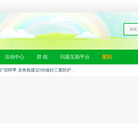
搜索
活动中心
群 组
问题互助平台
签到
四”招聘季 龙角散建议HR做好三重防护 ...