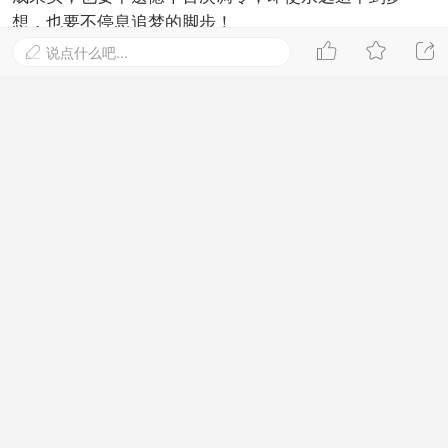
想，也要不停息追梦的脚步！



回复
说点什么吧...


袖矜
Lv.2 江湖新秀
#
5
2021-5-28 12:16:10
漂亮女人也许是魔鬼，丑陋女人的却可能是天使，上天
总是公平的，不要以貌取人。
回复

小妖幻想涡
Lv.2 江湖新秀
地板

2021-5-28 09:55:18
回个帖子，下班咯~
回复

伍六三
Lv.2 江湖新秀
板凳

2021-5-28 01:43:05
别轻易认输，别总是对自己说没有办法。人生中许多
事，只有经历过，苦过，疼过，才能真懂。