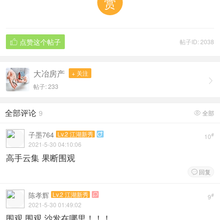
赏
点赞这个帖子
帖子ID: 2038

大冶房产
+ 关注

帖子: 233
全部评论
9
全部

子墨764
Lv.2 江湖新秀

#
10
2021-5-30 04:10:06
高手云集 果断围观
回复

陈孝辉
Lv.2 江湖新秀

#
9
2021-5-30 01:49:02
围观 围观 沙发在哪里！！！