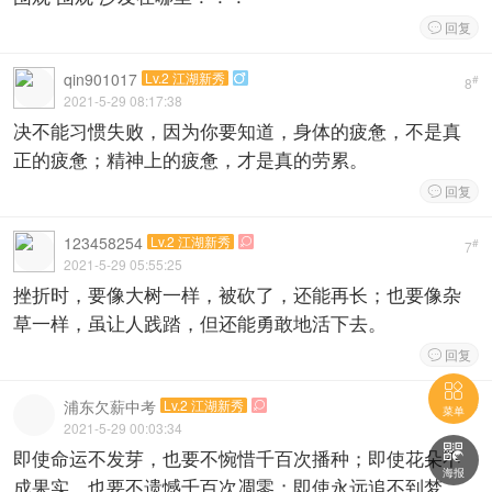
回复

qin901017
Lv.2 江湖新秀

#
8
2021-5-29 08:17:38
决不能习惯失败，因为你要知道，身体的疲惫，不是真
正的疲惫；精神上的疲惫，才是真的劳累。
回复

123458254
Lv.2 江湖新秀

#
7
2021-5-29 05:55:25
挫折时，要像大树一样，被砍了，还能再长；也要像杂
草一样，虽让人践踏，但还能勇敢地活下去。
回复


浦东欠薪中考
Lv.2 江湖新秀

#
6
菜单
2021-5-29 00:03:34

即使命运不发芽，也要不惋惜千百次播种；即使花朵不
海报
成果实，也要不遗憾千百次凋零；即使永远追不到梦