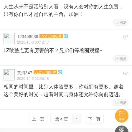
人生从来不是活给别人看，没有人会对你的人生负责，
只有你自己才是自己的主角。加油！
回复

123458039
Lv.2 江湖新秀

#
65
2020-10-3 00:12:47
LZ敢整点更有厉害的不？兄弟们等着围观捏~
回复

黄河347
Lv.2 江湖新秀

#
64
2020-10-2 23:56:18
相同的时间里，比别人体验更多，你就拥有更多。趁着
这个美好的时光，趁着时间与身体还允许你向前迈进。
回复


上一页
第 4 页
下一页

菜单
