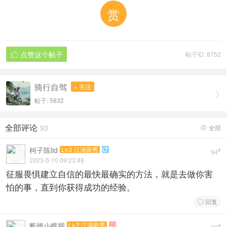
赏
点赞这个帖子
帖子ID: 8752

骑行自驾
+ 关注

帖子: 5832
全部评论
93
全部

柯子陈lid
Lv.2 江湖新秀

#
94
2023-5-10 09:23:48
征服畏惧建立自信的最快最确实的方法，就是去做你害
怕的事，直到你获得成功的经验。
回复

断翅小蝶腥
Lv.2 江湖新秀

#