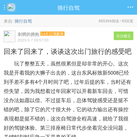
骑行自驾


来自:
骑行自驾
665394阅读 / 93回复
刺猬的拥抱
Lv.5 江湖豪侠
关注楼主
2023-5-7 09:57:00
回来了回来了，谈谈这次出门旅行的感受吧
玩了整整五天，虽然很累但是却非常的开心。这次
我是开着我的大狮子出去的，这台东风标致新5008已经
到手差不多有4个月时间了吧，过年后提的车，当时还有
些失望，因为我想着过年回家可以开着新车回去，可惜
没办法如愿以偿。不过提车后，总体驾驶感受还是挺不
错的吧，除了它的尺寸很大外，它的动力输出还有操控
表现都是挺不错的，这次自驾游全程高速，就给了我很
好的驾驶体验。第三排座椅日常代步坐着完全没问题，
关键时刻时应急一下是真的不错。