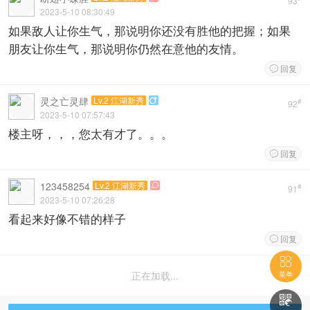
93
2023-5-10 08:30:49
如果敌人让你生气，那说明你还没有胜他的把握；如果
朋友让你生气，那说明你仍然在意他的友情。
回复

灵之亡灵肆
Lv.2 江湖新秀

#
92
2023-5-10 07:57:43
楼主呀，，，您太有才了。。。
回复

123458254
Lv.2 江湖新秀

#
91
2023-5-10 07:26:28
看起来好像不错的样子
回复


正在加载...
菜单
