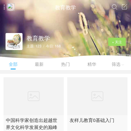
教育教学



教育教学
+ 关注
主题: 123 / 今日: 168
全部
最新
热门
精华
筛选

中国科学家创造出超越世
友样儿教育0基础入门
界文化科学发展史的巅峰