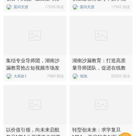
发展策略
为负责任...
莫问天涯
17006 阅读
莫问天涯
17942 阅读
集结专业导师团，湖南沙
湖南沙漏教育：打造高质
漏教育抢占短视频市场发
量导师团队，促进在线教
展新高地
育企业...
大风吹1
7689 阅读
泡泡
22230 阅读
以价值引领，向未来启航
转型创未来：求学复旦