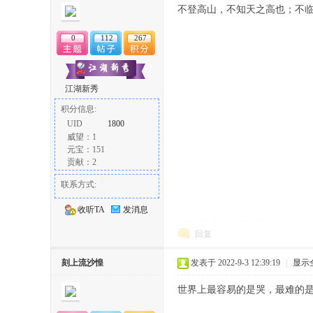
不登高山，不知天之高也；不
0
112
267
江湖新秀
积分信息:
论
UID
1800
威望：1
元宝：151
贡献：2
联系方式:
收听TA
发消息
回复
坛
刻上流沙惶
发表于 2022-9-3 12:39:19
|
显示
世界上最容易的是哭，最难的