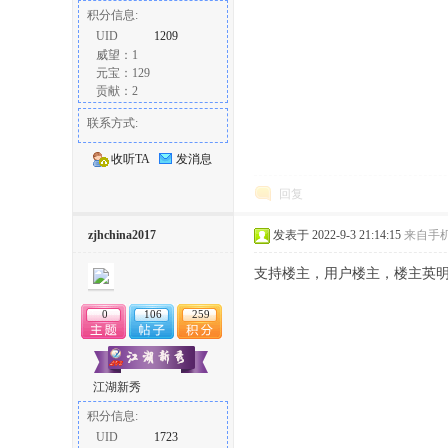
积分信息:
UID
1209
威望：1
元宝：129
贡献：2
联系方式:
收听TA
发消息
回复
zjhchina2017
发表于 2022-9-3 21:14:15
来自手
支持楼主，用户楼主，楼主英
0
106
259
江湖新秀
积分信息:
UID
1723