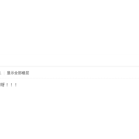
机
|
显示全部楼层
明呀！！！