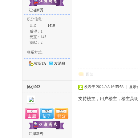
江湖新秀
积分信息:
UID
1419
威望：1
元宝：145
贡献：2
联系方式:
收听TA
发消息
回复
比尔992
发表于 2022-9-3 16:55:58
|
显示
支持楼主，用户楼主，楼主英
0
92
225
江湖新秀