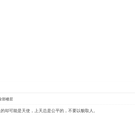
全部楼层
人的却可能是天使，上天总是公平的，不要以貌取人。