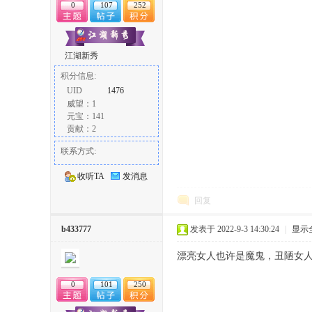
0
107
252
江湖新秀
积分信息:
UID
1476
威望：1
元宝：141
贡献：2
联系方式:
收听TA
发消息
回复
b433777
发表于 2022-9-3 14:30:24
|
显示
漂亮女人也许是魔鬼，丑陋女
0
101
250