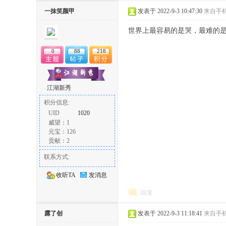
丨
一抹笑颜甲
发表于 2022-9-3 10:47:30
来自手
世界上最容易的是哭，最难的
0
88
218
江湖新秀
积分信息:
大
UID
1020
威望：1
元宝：126
贡献：2
联系方式:
收听TA
发消息
回复
冶
露了创
发表于 2022-9-3 11:18:41
来自手