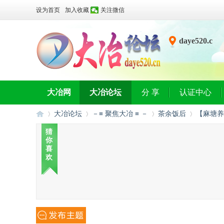
设为首页
加入收藏
关注微信
daye520.c
n
大冶网
大冶论坛
分 享
认证中心
大冶论坛
－≡ 聚焦大冶 ≡ －
茶余饭后
【麻塘养
猜
你
喜
大
»
›
›
›
欢