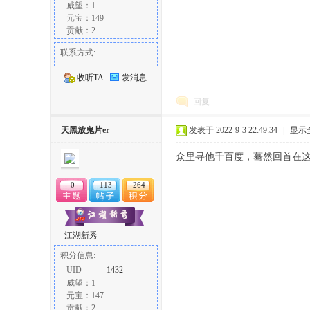
威望：1
元宝：149
贡献：2
联系方式:
收听TA
发消息
回复
天黑放鬼片er
发表于 2022-9-3 22:49:34
|
显示
众里寻他千百度，蓦然回首在
0
113
264
江湖新秀
积分信息:
UID
1432
威望：1
元宝：147
贡献：2