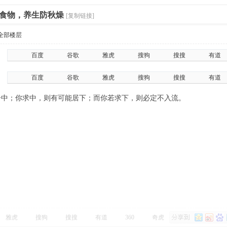
食物，养生防秋燥
[复制链接]
全部楼层
百度
谷歌
雅虎
搜狗
搜搜
有道
百度
谷歌
雅虎
搜狗
搜搜
有道
居中；你求中，则有可能居下；而你若求下，则必定不入流。
雅虎
搜狗
搜搜
有道
360
奇虎