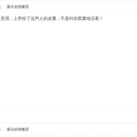
机
|
显示全部楼层
是坚强，上帝给了这声人的皮囊，不是叫你窝囊地活着！
机
|
显示全部楼层