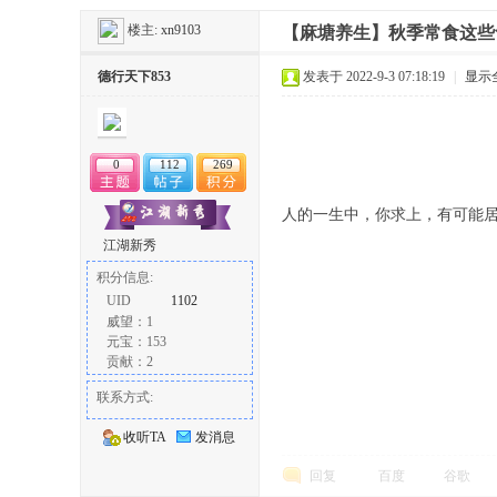
楼主:
xn9103
【麻塘养生】秋季常食这些
冶
德行天下853
发表于 2022-9-3 07:18:19
|
显示
0
112
269
人的一生中，你求上，有可能
江湖新秀
积分信息:
网
UID
1102
威望：1
元宝：153
贡献：2
联系方式:
收听TA
发消息
回复
百度
谷歌