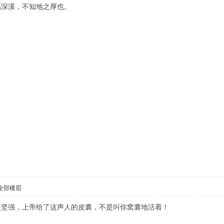
临深溪，不知地之厚也。
全部楼层
是坚强，上帝给了这声人的皮囊，不是叫你窝囊地活着！