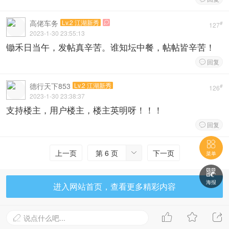
高佬车务
Lv.2 江湖新秀

#
127
2023-1-30 23:55:13
锄禾日当午，发帖真辛苦。谁知坛中餐，帖帖皆辛苦！
回复

德行天下853
Lv.2 江湖新秀
#
126
2023-1-30 23:38:37
支持楼主，用户楼主，楼主英明呀！！！
回复


上一页
第 6 页
下一页

菜单

海报
进入网站首页，查看更多精彩内容



说点什么吧...
