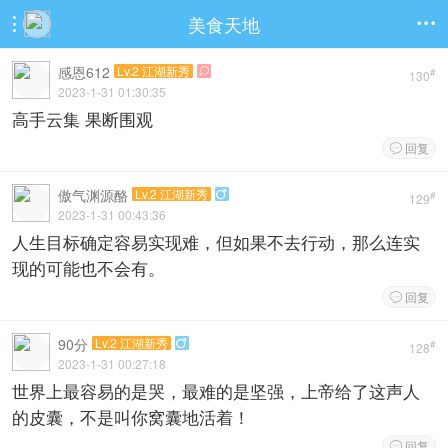
美食天地


感恩612
Lv.2 江湖新秀

#
130
2023-1-31 01:30:35
高手云集 果断围观
回复

傲气渊源酪
Lv.2 江湖新秀

#
129
2023-1-31 00:43:36
人生目标确定容易实现难，但如果不去行动，那么连实
现的可能也不会有。
回复

90分
Lv.2 江湖新秀

#
128
2023-1-31 00:27:18
世界上最容易的是哭，最难的是坚强，上帝给了这声人
的皮囊，不是叫你窝囊地活着！
回复
