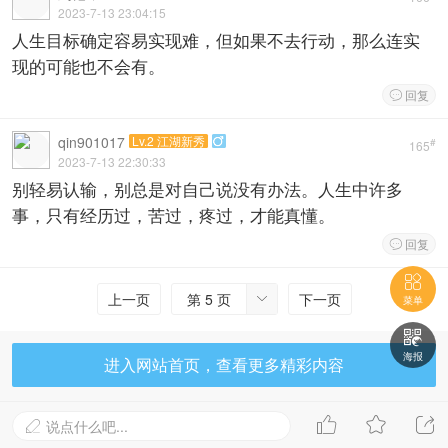
2023-7-13 23:04:15
人生目标确定容易实现难，但如果不去行动，那么连实
现的可能也不会有。
回复

qin901017
Lv.2 江湖新秀

#
165
2023-7-13 22:30:33
别轻易认输，别总是对自己说没有办法。人生中许多
事，只有经历过，苦过，疼过，才能真懂。
回复


上一页
第 5 页
下一页

菜单

海报
进入网站首页，查看更多精彩内容



说点什么吧...
