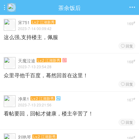
茶余饭后


宋751
Lv.2 江湖新秀
#
169
2023-7-14 00:09:42
这么强,支持楼主，佩服
回复

天魔泣途
Lv.2 江湖新秀

#
168
2023-7-13 23:54:28
众里寻他千百度，蓦然回首在这里！
回复

净果1
Lv.2 江湖新秀

#
167
2023-7-13 23:21:56
看帖要回，回帖才健康，楼主辛苦了！
回复

刘艳琴
Lv.2 江湖新秀
#
166