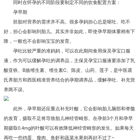
同时在怀孕的不同阶段要制定不同的饮食配置方案：
孕早期
胚胎对营养的需求并不高。很多孕妈担心总是呕吐、吃不
好，担心会影响到胎儿。其实并非如此，即使孕早期体重稍有下
降，一般也不会影响宝宝的发育。
孕吐比较严重的准妈妈，可以在此期间食用保灵孕宝口服
液，作为可以缓解孕吐的调养品，主保灵孕宝口服液要添加了乳
酸亚铁、B族维生素、维生素C、陈皮、山药、莲子，是中医裘
氏养胎方和西医精准营养结合的孕期调养品，缓解孕吐、补充营
养两不误。
此外，孕早期还应重点补充叶酸，它会影响胎儿脑部和脊髓
的发育，摄取不足将导致胎儿神经管畸形。在孕前3个月和孕早
期摄取0.4mg的叶酸可以有效降低神经管畸形的发生。如果每天
再吃一些鸡蛋、瘦肉、鱼虾和蔬菜水果则再好不过了~