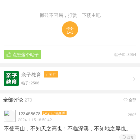
搬砖不容易，打赏一下楼主吧
赏
点赞这个帖子
帖子ID: 8954

亲子教育
+ 关注

帖子: 2506
全部评论
279
全部

123458678
Lv.2 江湖新秀
#
280
2024-1-15 18:50:42
不登高山，不知天之高也；不临深溪，不知地之厚也。
回复
