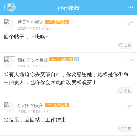
行行摄摄


秋天的小熊诒
Lv.2 江湖新秀
#
54
2020-4-19 08:04:28
回个帖子，下班咯~
回复

痴心不改本色膛
Lv.2 江湖新秀

#
53
2020-4-19 07:20:31
当有人逼迫你去突破自己，你要感恩她，她将是你生命
中的贵人，也许你会因此而改变和蜕变！
回复

娇玛仕的美美
Lv.2 江湖新秀
#
52
2020-4-19 06:57:30
发发呆，回回帖，工作结束~
回复
