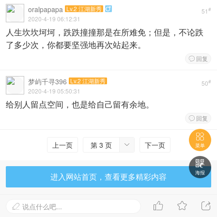
oralpapapa
Lv.2 江湖新秀

#
51
2020-4-19 06:12:31
人生坎坎坷坷，跌跌撞撞那是在所难免；但是，不论跌
了多少次，你都要坚强地再次站起来。
回复

梦屿千寻396
Lv.2 江湖新秀
#
50
2020-4-19 05:50:31
给别人留点空间，也是给自己留有余地。
回复


上一页
第 3 页
下一页

菜单

海报
进入网站首页，查看更多精彩内容



说点什么吧...
