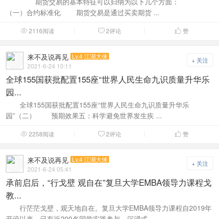
期货交易的基本特征可以归纳为以下几个方面：
（一）合约标准化 期货交易是通过买卖期货 ...
2116阅读
2评论
赞



来不及说再见
Lv.4 江湖大侠
+ 关注
2021-6-24 10:11
全球155国获批配置155座“世界人民生命九识质量升华乐
园...
全球155国获批配置155座“世界人民生命九识质量升华乐
园”（二） 预期效果五：科学避免世界发生疾 ...
2258阅读
2评论
赞



来不及说再见
Lv.4 江湖大侠
+ 关注
2021-6-24 05:41
承前启后，“行戈壁 观自在”复旦大学EMBA领导力课程戈
教...
行茫茫戈壁，观天地自在。复旦大学EMBA领导力课程自2019年
开设以来，已有近200名同学实践参与。沉浸式 ...