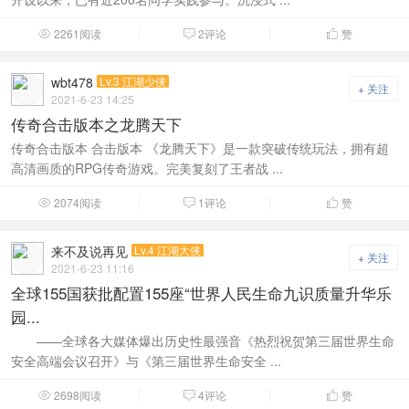
2261阅读
2评论
赞



wbt478
Lv.3 江湖少侠
+ 关注
2021-6-23 14:25
传奇合击版本之龙腾天下
传奇合击版本 合击版本 《龙腾天下》是一款突破传统玩法，拥有超
高清画质的RPG传奇游戏。完美复刻了王者战 ...
2074阅读
1评论
赞



来不及说再见
Lv.4 江湖大侠
+ 关注
2021-6-23 11:16
全球155国获批配置155座“世界人民生命九识质量升华乐
园...
——全球各大媒体爆出历史性最强音《热烈祝贺第三届世界生命
安全高端会议召开》与《第三届世界生命安全 ...
2698阅读
4评论
赞


