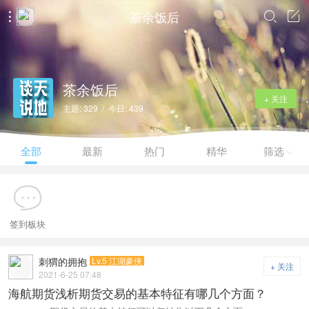
茶余饭后



茶余饭后
+ 关注
主题: 329 / 今日: 439
全部
最新
热门
精华
筛选

签到板块
刺猬的拥抱
Lv.5 江湖豪侠
+ 关注
2021-6-25 07:48
海航期货浅析期货交易的基本特征有哪几个方面？