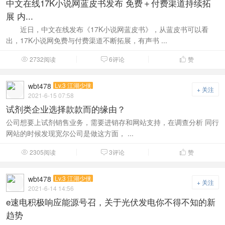
中文在线17K小说网蓝皮书发布 免费＋付费渠道持续拓
展 内...
近日，中文在线发布《17K小说网蓝皮书》，从蓝皮书可以看
出，17K小说网免费与付费渠道不断拓展，有声书 ...
2732阅读
6评论
赞



wbt478
Lv.3 江湖少侠
+ 关注
2021-6-15 07:58
试剂类企业选择款款而的缘由？
公司想要上试剂销售业务，需要进销存和网站支持，在调查分析 同行
网站的时候发现宽尔公司是做这方面， ...
2305阅读
3评论
赞



wbt478
Lv.3 江湖少侠
+ 关注
2021-6-14 14:56
e速电积极响应能源号召，关于光伏发电你不得不知的新
趋势