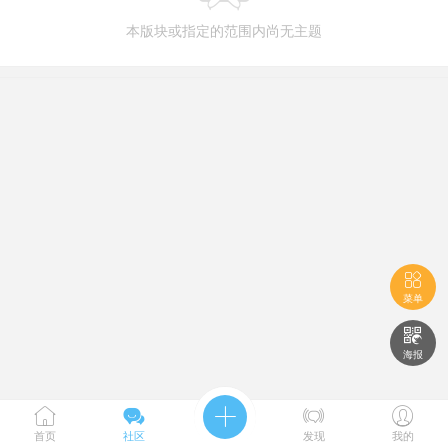
本版块或指定的范围内尚无主题

菜单

海报





首页
社区
发现
我的