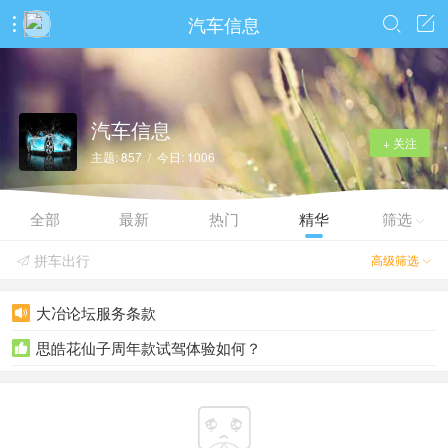
汽车信息



汽车信息
+ 关注
主题: 857 / 今日: 1006
全部
最新
热门
精华
筛选

拼车出行
高级筛选


大冶论坛服务条款

思皓花仙子周年款试驾体验如何？

