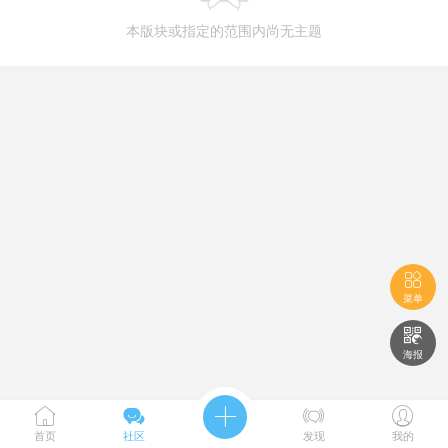
本版块或指定的范围内尚无主题

菜单

海报





首页
社区
发现
我的