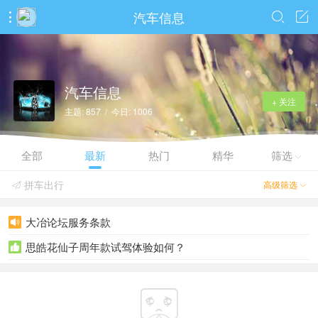
汽车信息



汽车信息
+ 关注
主题: 857 / 今日: 1006
全部
最新
热门
精华
筛选

拼车出行
高级筛选


大冶论坛服务条款

思皓花仙子周年款试驾体验如何？

