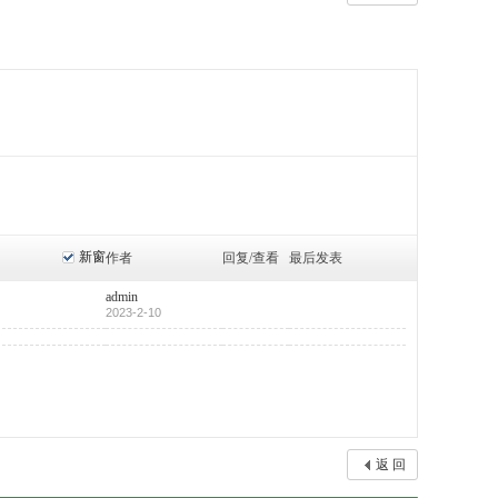
新窗
作者
回复/查看
最后发表
admin
2023-2-10
返 回