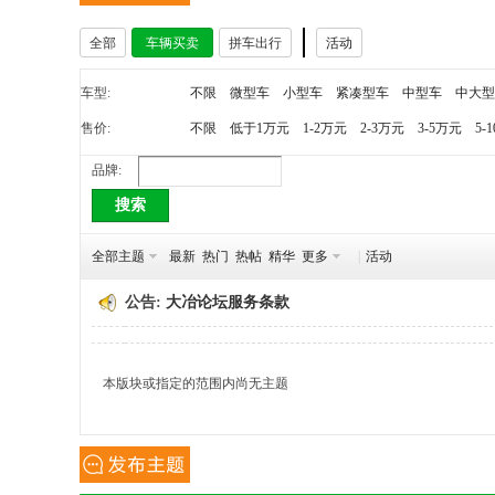
全部
车辆买卖
拼车出行
活动
冶
车型:
不限
微型车
小型车
紧凑型车
中型车
中大型
售价:
不限
低于1万元
1-2万元
2-3万元
3-5万元
5-
品牌:
搜索
全部主题
最新
热门
热帖
精华
更多
|
活动
网
公告:
大冶论坛服务条款
本版块或指定的范围内尚无主题