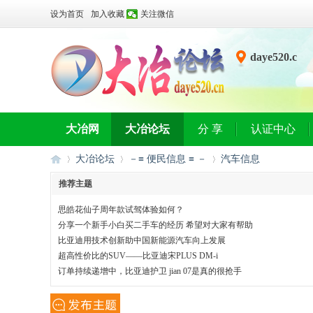
设为首页
加入收藏
关注微信
daye520.c
n
大冶网
大冶论坛
分 享
认证中心
大冶论坛
－≡ 便民信息 ≡ －
汽车信息
推荐主题
思皓花仙子周年款试驾体验如何？
大
»
›
›
分享一个新手小白买二手车的经历 希望对大家有帮助
比亚迪用技术创新助中国新能源汽车向上发展
超高性价比的SUV——比亚迪宋PLUS DM-i
订单持续递增中，比亚迪护卫 jian 07是真的很抢手