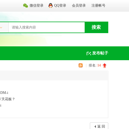
微信登录
QQ登录
会员登录
注册帐号
搜索
发布帖子
|
排名:
14
M-i
UV天花板？
i
返 回