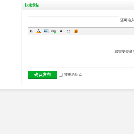
丨
快
速发帖
还可输
您需要登录
大
转播给听众
确认发布
冶