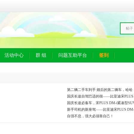
帖子
活动中心
群 组
问题互助平台
签到
第二辆二手车到手 婚后的第二辆车，哈哈
国庆长途自驾巴适的很——比亚迪宋PLUS D
国庆长途必备车，宋PLUS DM-i紧凑型S
新手司机的新座驾——比亚迪宋PLUS DM-
自强不息，强大必须靠自己！