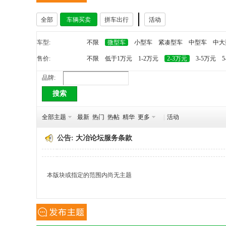
全部
车辆买卖
拼车出行
活动
冶
车型:
不限
微型车
小型车
紧凑型车
中型车
中大
售价:
不限
低于1万元
1-2万元
2-3万元
3-5万元
5
品牌:
搜索
全部主题
最新
热门
热帖
精华
更多
|
活动
网
公告:
大冶论坛服务条款
本版块或指定的范围内尚无主题