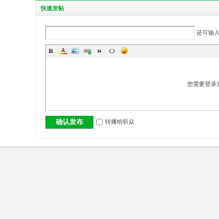
丨
快
速发帖
还可输
您需要登录
大
转播给听众
确认发布
冶