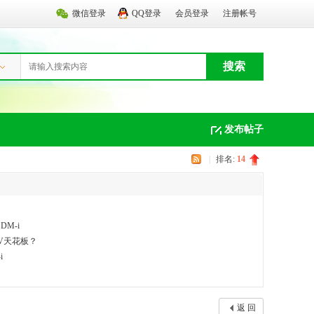
微信登录
QQ登录
会员登录
注册帐号
搜索
发布帖子
|
排名:
14
M-i
UV天花板？
i
返 回