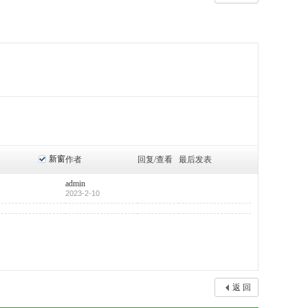
新窗
作者
回复/查看
最后发表
admin
2023-2-10
返 回