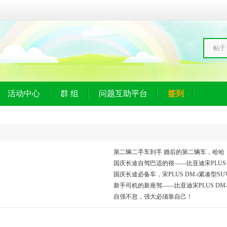
帖子
活动中心
群 组
问题互助平台
签到
第二辆二手车到手 婚后的第二辆车，哈哈
国庆长途自驾巴适的很——比亚迪宋PLUS D
国庆长途必备车，宋PLUS DM-i紧凑型S
新手司机的新座驾——比亚迪宋PLUS DM-
自强不息，强大必须靠自己！