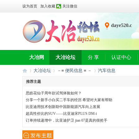
设为首页
加入收藏
关注微信
daye520.c
n
大冶网
大冶论坛
分 享
认证中心
大冶论坛
－≡ 便民信息 ≡ －
汽车信息
推荐主题
思皓花仙子周年款试驾体验如何？
大
»
›
›
分享一个新手小白买二手车的经历 希望对大家有帮助
比亚迪用技术创新助中国新能源汽车向上发展
超高性价比的SUV——比亚迪宋PLUS DM-i
订单持续递增中，比亚迪护卫 jian 07是真的很抢手