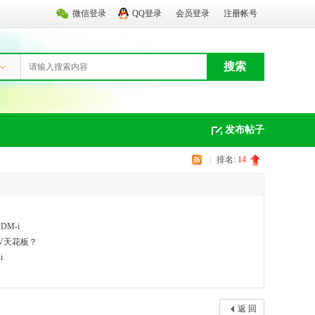
微信登录
QQ登录
会员登录
注册帐号
搜索
发布帖子
|
排名:
14
M-i
UV天花板？
i
返 回