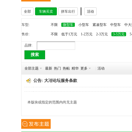
全部
车辆买卖
拼车出行
活动
冶
车型:
不限
微型车
小型车
紧凑型车
中型车
中大
售价:
不限
低于1万元
1-2万元
2-3万元
3-5万元
5
品牌:
搜索
全部主题
最新
热门
热帖
精华
更多
|
活动
网
公告:
大冶论坛服务条款
本版块或指定的范围内尚无主题