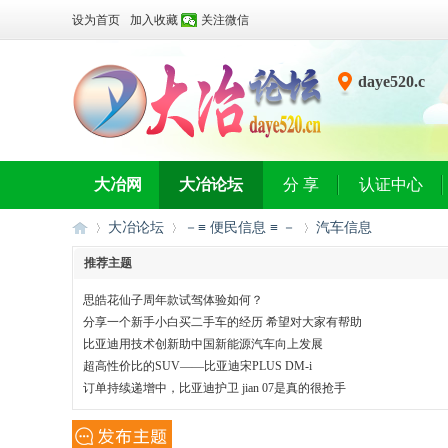
设为首页
加入收藏
关注微信
daye520.c
n
大冶网
大冶论坛
分 享
认证中心
大冶论坛
－≡ 便民信息 ≡ －
汽车信息
推荐主题
思皓花仙子周年款试驾体验如何？
大
»
›
›
分享一个新手小白买二手车的经历 希望对大家有帮助
比亚迪用技术创新助中国新能源汽车向上发展
超高性价比的SUV——比亚迪宋PLUS DM-i
订单持续递增中，比亚迪护卫 jian 07是真的很抢手