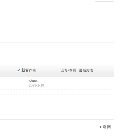
新窗
作者
回复/查看
最后发表
admin
2023-2-10
返 回