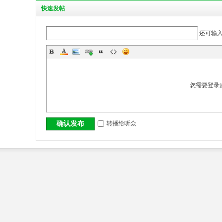
丨
快
速发帖
还可输
您需要登录
大
转播给听众
确认发布
冶