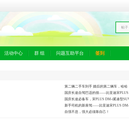
帖子
活动中心
群 组
问题互助平台
签到
第二辆二手车到手 婚后的第二辆车，哈哈
国庆长途自驾巴适的很——比亚迪宋PLUS D
国庆长途必备车，宋PLUS DM-i紧凑型S
新手司机的新座驾——比亚迪宋PLUS DM-
自强不息，强大必须靠自己！