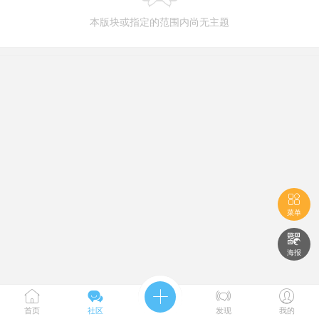
本版块或指定的范围内尚无主题

菜单

海报





首页
社区
发现
我的