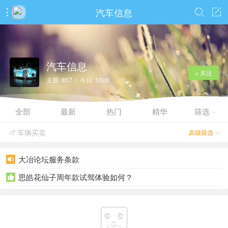
汽车信息



汽车信息
+ 关注
主题: 857 / 今日: 1006
全部
最新
热门
精华
筛选

车辆买卖
高级筛选


大冶论坛服务条款

思皓花仙子周年款试驾体验如何？

