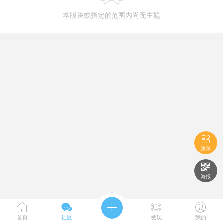
本版块或指定的范围内尚无主题

菜单

海报





首页
社区
发现
我的