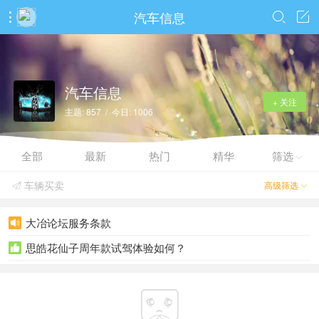
汽车信息



汽车信息
+ 关注
主题: 857 / 今日: 1006
全部
最新
热门
精华
筛选

车辆买卖
高级筛选


大冶论坛服务条款

思皓花仙子周年款试驾体验如何？

