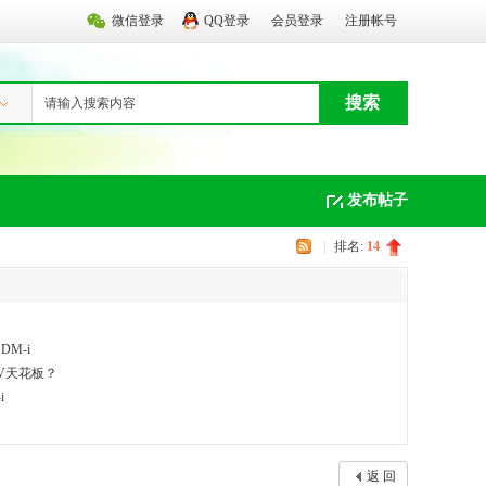
微信登录
QQ登录
会员登录
注册帐号
搜索
发布帖子
|
排名:
14
M-i
UV天花板？
i
返 回