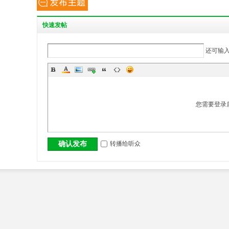
丨
快
速发帖
还可输
您需要登录
大
转播给听众
确认发布
冶