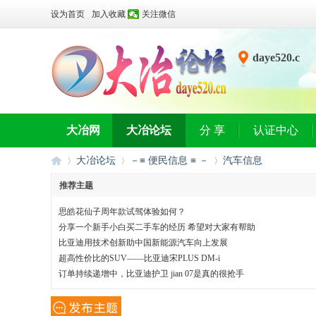
设为首页
加入收藏
关注微信
daye520.c
n
大冶网
大冶论坛
分 享
认证中心
大冶论坛
－≡ 便民信息 ≡ －
汽车信息
推荐主题
思皓花仙子周年款试驾体验如何？
大
»
›
›
分享一个新手小白买二手车的经历 希望对大家有帮助
比亚迪用技术创新助中国新能源汽车向上发展
超高性价比的SUV——比亚迪宋PLUS DM-i
订单持续递增中，比亚迪护卫 jian 07是真的很抢手