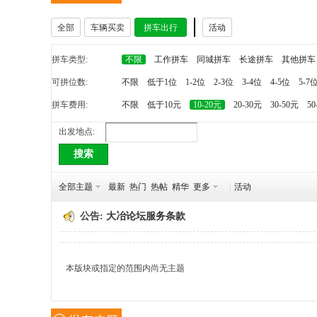
全部
车辆买卖
拼车出行
活动
冶
拼车类型:
不限
工作拼车
同城拼车
长途拼车
其他拼车
可拼位数:
不限
低于1位
1-2位
2-3位
3-4位
4-5位
5-7
拼车费用:
不限
低于10元
10-20元
20-30元
30-50元
50
出发地点:
搜索
网
全部主题
最新
热门
热帖
精华
更多
|
活动
公告:
大冶论坛服务条款
本版块或指定的范围内尚无主题