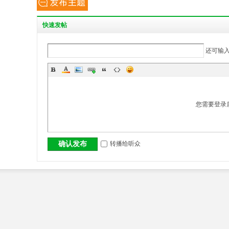
丨
快
速发帖
还可输
您需要登录
大
转播给听众
确认发布
冶