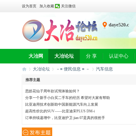
设为首页
加入收藏
关注微信
daye520.c
n
大冶网
大冶论坛
分 享
认证中心
大冶论坛
－≡ 便民信息 ≡ －
汽车信息
推荐主题
思皓花仙子周年款试驾体验如何？
大
»
›
›
分享一个新手小白买二手车的经历 希望对大家有帮助
比亚迪用技术创新助中国新能源汽车向上发展
超高性价比的SUV——比亚迪宋PLUS DM-i
订单持续递增中，比亚迪护卫 jian 07是真的很抢手