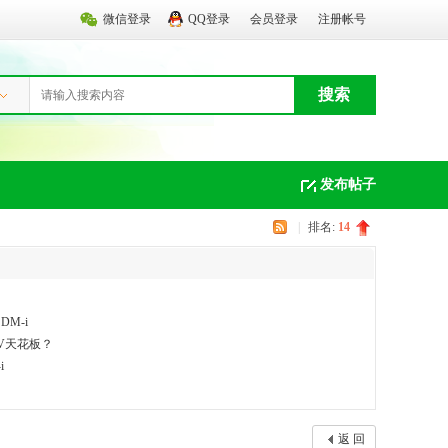
微信登录
QQ登录
会员登录
注册帐号
搜索
发布帖子
|
排名:
14
M-i
UV天花板？
i
返 回