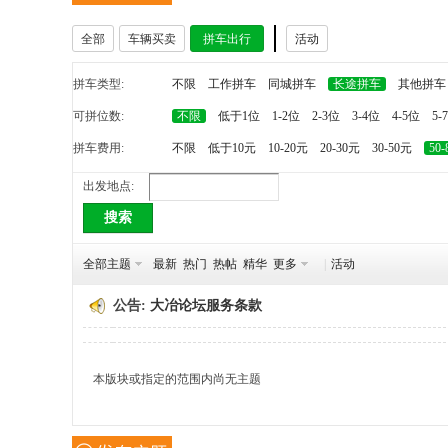
全部
车辆买卖
拼车出行
活动
冶
拼车类型:
不限
工作拼车
同城拼车
长途拼车
其他拼车
可拼位数:
不限
低于1位
1-2位
2-3位
3-4位
4-5位
5-
拼车费用:
不限
低于10元
10-20元
20-30元
30-50元
50
出发地点:
搜索
网
全部主题
最新
热门
热帖
精华
更多
|
活动
公告:
大冶论坛服务条款
本版块或指定的范围内尚无主题