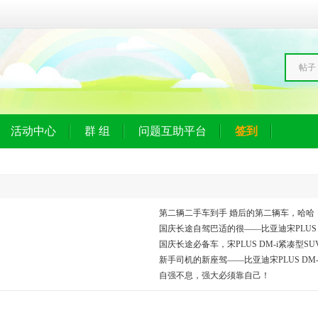
帖子
活动中心
群 组
问题互助平台
签到
第二辆二手车到手 婚后的第二辆车，哈哈
国庆长途自驾巴适的很——比亚迪宋PLUS D
国庆长途必备车，宋PLUS DM-i紧凑型S
新手司机的新座驾——比亚迪宋PLUS DM-
自强不息，强大必须靠自己！