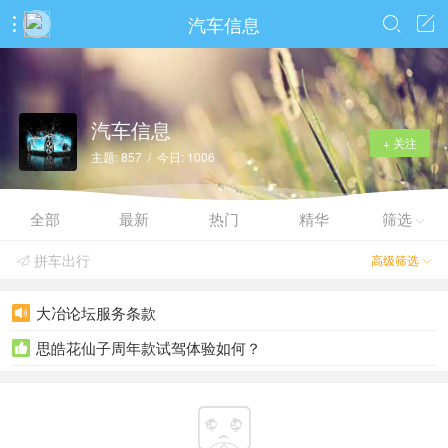
汽车信息



汽车信息
+ 关注
主题: 857 / 今日: 1006
全部
最新
热门
精华
筛选

拼车出行
高级筛选


大冶论坛服务条款

思皓花仙子周年款试驾体验如何？

