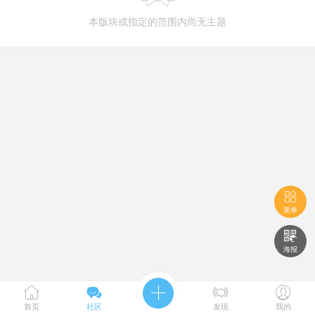
本版块或指定的范围内尚无主题

菜单

海报





首页
社区
发现
我的