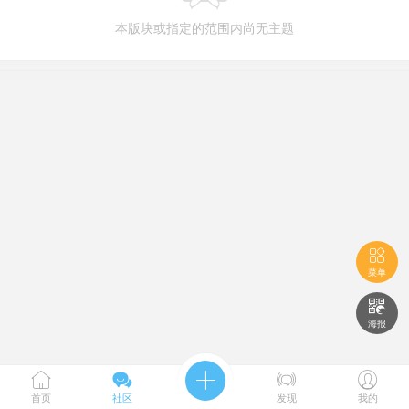
本版块或指定的范围内尚无主题

菜单

海报





首页
社区
发现
我的