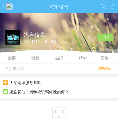
汽车信息



汽车信息
+ 关注
主题: 857 / 今日: 1006
全部
最新
热门
精华
筛选

拼车出行
高级筛选


大冶论坛服务条款

思皓花仙子周年款试驾体验如何？

