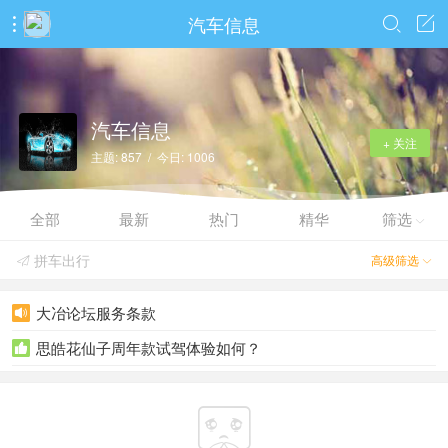
汽车信息



汽车信息
+ 关注
主题: 857 / 今日: 1006
全部
最新
热门
精华
筛选

拼车出行
高级筛选


大冶论坛服务条款

思皓花仙子周年款试驾体验如何？

