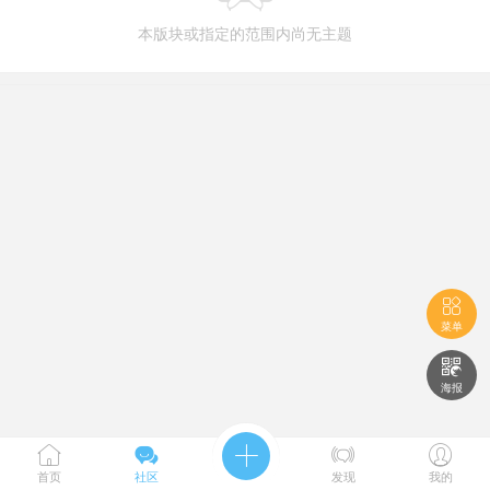
本版块或指定的范围内尚无主题

菜单

海报





首页
社区
发现
我的