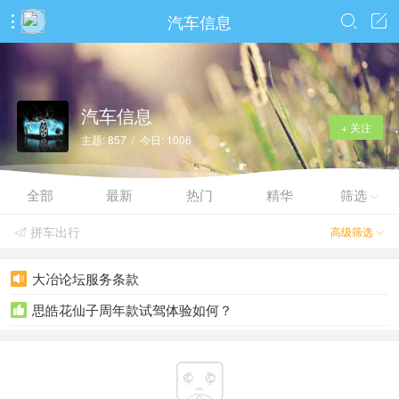
汽车信息



汽车信息
+ 关注
主题: 857 / 今日: 1006
全部
最新
热门
精华
筛选

拼车出行
高级筛选


大冶论坛服务条款

思皓花仙子周年款试驾体验如何？

