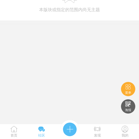
本版块或指定的范围内尚无主题

菜单

海报





首页
社区
发现
我的