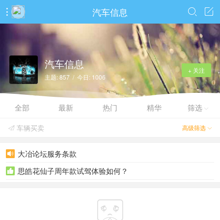
汽车信息



汽车信息
+ 关注
主题: 857 / 今日: 1006
全部
最新
热门
精华
筛选

车辆买卖
高级筛选


大冶论坛服务条款

思皓花仙子周年款试驾体验如何？

