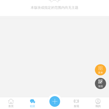
本版块或指定的范围内尚无主题

菜单

海报





首页
社区
发现
我的