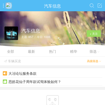
汽车信息



汽车信息
+ 关注
主题: 857 / 今日: 1006
全部
最新
热门
精华
筛选

车辆买卖
高级筛选


大冶论坛服务条款

思皓花仙子周年款试驾体验如何？

