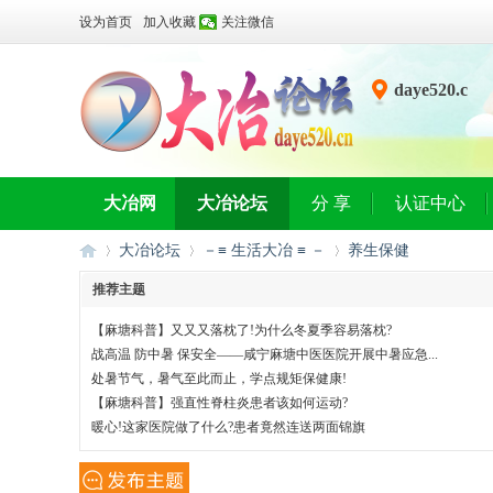
设为首页
加入收藏
关注微信
daye520.c
n
大冶网
大冶论坛
分 享
认证中心
大冶论坛
－≡ 生活大冶 ≡ －
养生保健
推荐主题
【麻塘科普】又又又落枕了!为什么冬夏季容易落枕?
大
»
›
›
战高温 防中暑 保安全——咸宁麻塘中医医院开展中暑应急...
处暑节气，暑气至此而止，学点规矩保健康!
【麻塘科普】强直性脊柱炎患者该如何运动?
暖心!这家医院做了什么?患者竟然连送两面锦旗