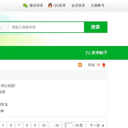
微信登录
QQ登录
会员登录
注册帐号
搜索
发布帖子
|
排名:
30
，同心抗疫!
新章
很常见
海南
5
6
7
8
9
10
... 18
/ 18 页
下一页