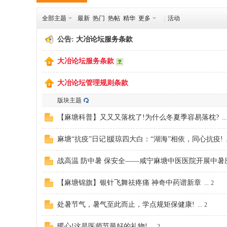
全部主题
最新
热门
热帖
精华
更多
|
活动
冶
公告:
大冶论坛服务条款
大冶论坛服务条款
大冶论坛管理规则条款
版块主题
【麻塘科普】又又又落枕了!为什么冬夏季容易落枕?
...
网
麻塘“抗疫”日记∣援琼四大白：“湖海”相依，同心抗疫!
.
战高温 防中暑 保安全——咸宁麻塘中医医院开展中暑应急
【麻塘锦旗】银针飞舞祛疼痛 神奇中药谱新章
...
2
处暑节气，暑气至此而止，学点规矩保健康!
...
2
暖心!这是医师节最好的礼物!
...
2