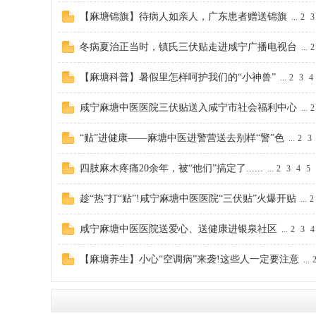
【麻塘锦旗】待病人如亲人，广东患者赠送锦旗
...
2
3
冬病夏治正当时，镇氏三伏贴走进咸宁广播电视台
...
2
【麻塘科普】暑假里怎样呵护我们的“小神兽”
...
2
3
4
咸宁麻塘中医医院三伏贴送入咸宁市社会福利中心
...
2
论
“贴”进健康——麻塘中医进警营送去别样“警”色
...
2
3
四肢麻木疼痛20余年，被“他们”搞定了......
...
2
3
4
5
趁“热”打“贴”!咸宁麻塘中医医院“三伏贴”火爆开贴
...
2
咸宁麻塘中医医院送爱心、送健康进银泉社区
...
2
3
4
【麻塘养生】小心“空调病”来袭!这些人一定要注意
坛
...