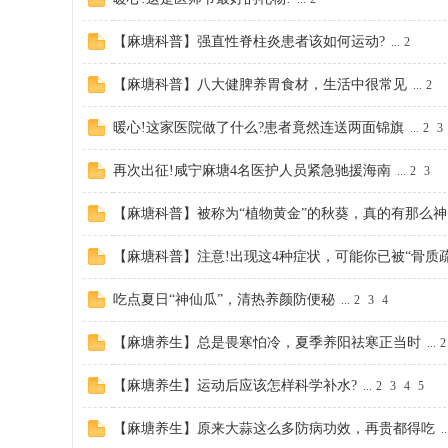
丨
【麻塘科普】强直性脊柱炎患者该如何运动?
...
2
【麻塘科普】八大健脾养胃食材，生活中很常见
...
2
暖心!这家医院做了什么?患者竟然连送两面锦旗
...
2
3
再次出征!咸宁麻塘4名医护人员紧急驰援海南
...
2
3
【麻塘科普】被称为“植物黄金”的秋葵，真的有那么神..
大
【麻塘科普】注意!出现这4种症状，可能你已被“骨质疏松
吃点夏日“神仙瓜”，清热养颜防便秘
...
2
3
4
【麻塘养生】总是畏寒怕冷，夏季养阳祛寒正当时
...
2
【麻塘养生】运动后应该怎样科学补水?
...
2
3
4
5
冶
【麻塘养生】原来大蒜这么多防病功效，再贵都得吃
..