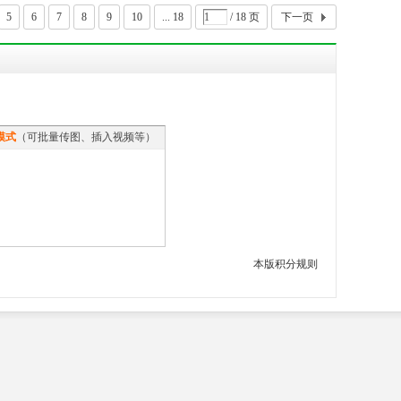
5
6
7
8
9
10
... 18
/ 18 页
下一页
模式
（可批量传图、插入视频等）
本版积分规则