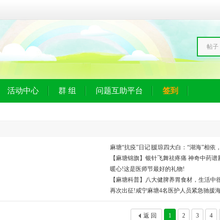
帖子
活动中心
群 组
问题互助平台
签到
麻塘“抗疫”日记∣援琼四大白：“湖海”相依
【麻塘锦旗】银针飞舞祛疼痛 神奇中药谱
暖心!这是医师节最好的礼物!
【麻塘科普】八大健脾养胃食材，生活中
再次出征!咸宁麻塘4名医护人员紧急驰援
返 回
1
2
3
4